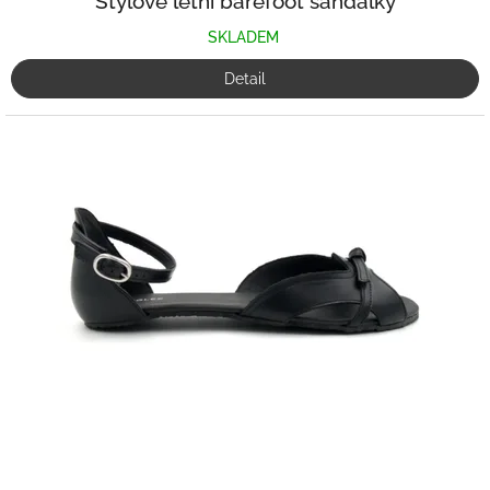
Stylové letní barefoot sandálky
SKLADEM
Detail