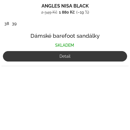
ANGLES NISA BLACK
2 349 Kč
1 880 Kč
(–19 %)
38
39
Dámské barefoot sandálky
SKLADEM
Detail