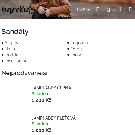
Přejít
Nák
Hledat
Přihlášení
na
CZK
obsah
koší
Sandály
Angles
Leguano
Nallu
Orto +
Froddo
Jonap
Josef Seibel
Nejprodávanější
JAMPI ABBY ČERNÁ
Skladem
1 200 Kč
JAMPI ABBY PLEŤOVÁ
Skladem
1 200 Kč