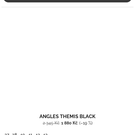
ANGLES THEMIS BLACK
2 345 Kč
1 880 Kč
(–19 %)
37
38
40
41
42
43