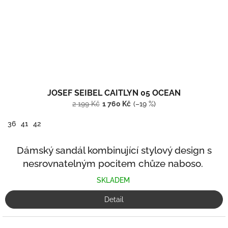
JOSEF SEIBEL CAITLYN 05 OCEAN
2 199 Kč
1 760 Kč
(–19 %)
36
41
42
Dámský sandál kombinující stylový design s
nesrovnatelným pocitem chůze naboso.
SKLADEM
Detail