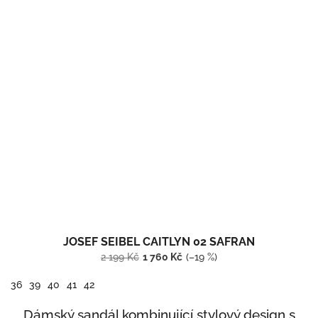
JOSEF SEIBEL CAITLYN 02 SAFRAN
2 199 Kč
1 760 Kč
(–19 %)
36
39
40
41
42
Dámský sandál kombinující stylový design s