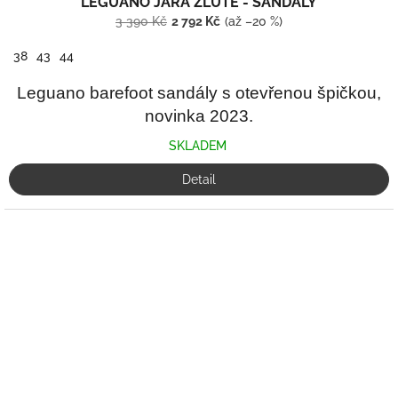
LEGUANO JARA ŽLUTÉ - SANDÁLY
3 390 Kč
2 792 Kč
(až –20 %)
38
43
44
Leguano barefoot sandály s otevřenou špičkou,
novinka 2023.
SKLADEM
Detail