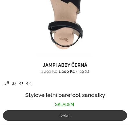
r
o
d
u
k
t
ů
JAMPI ABBY ČERNÁ
1 499 Kč
1 200 Kč
(–19 %)
36
37
41
42
Stylové letní barefoot sandálky
SKLADEM
Detail