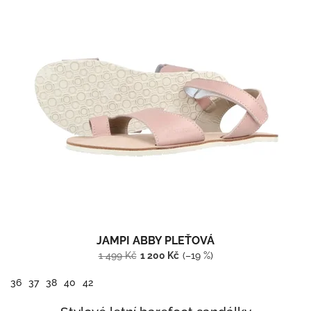
JAMPI ABBY PLEŤOVÁ
1 499 Kč
1 200 Kč
(–19 %)
36
37
38
40
42