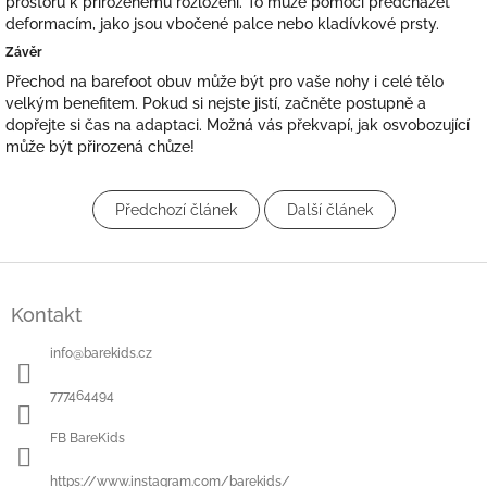
prostoru k přirozenému rozložení. To může pomoci předcházet
deformacím, jako jsou vbočené palce nebo kladívkové prsty.
Závěr
Přechod na barefoot obuv může být pro vaše nohy i celé tělo
velkým benefitem. Pokud si nejste jistí, začněte postupně a
dopřejte si čas na adaptaci. Možná vás překvapí, jak osvobozující
může být přirozená chůze!
Předchozí článek
Další článek
Z
á
Kontakt
p
a
info
@
barekids.cz
t
í
777464494
FB BareKids
https://www.instagram.com/barekids/