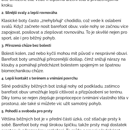
kroku.
2. Silnější svaly a lepší rovnováha
Klasické boty často „znehybňují“ chodidlo, což vede k oslabení
svalů. Když začnete nosit barefoot obuv, vaše nohy se začnou více
zapojovat, posilovat a zlepšovat rovnováhu. To je skvělé nejen pro
sport, ale i pro běžný pohyb.
3. Přirozená chůze bez bolesti
Bolesti kolen, zad nebo kyčlí mohou mít původ v nesprávné obuvi.
Barefoot boty umožňují přirozenější došlap, čímž snižují nárazy na
klouby a pomáhají předcházet bolestem spojeným se špatnou
biomechanikou chůze.
4. Lepší kontakt s terénem a vnímání povrchu
Silné podrážky běžných bot izolují nohy od podkladu, zatímco
barefoot obuv umožňuje lepší citlivost a přizpůsobení se terénu.
Díky tomu se nejen zlepšuje propriocepce (vnímání vlastního těla v
prostoru), ale také si můžete víc užít samotný pohyb.
5. Pohodlí a svoboda pro prsty
Většina běžných bot je v přední části úzká, což stlačuje prsty k
sobě. Barefoot boty mají širokou špičku, takže prsty mají dostatek