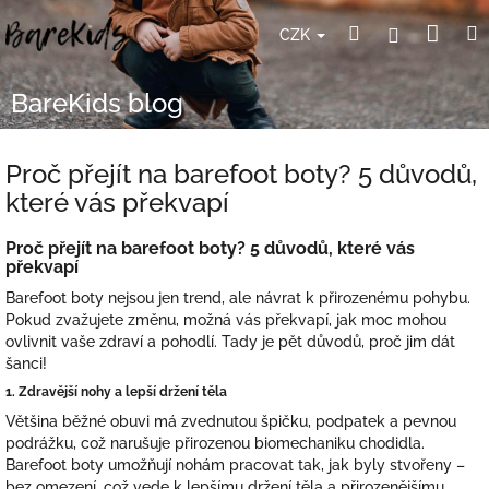
Přejít
Nák
Hledat
Přihlášení
na
CZK
obsah
koší
BareKids blog
Proč přejít na barefoot boty? 5 důvodů,
které vás překvapí
Proč přejít na barefoot boty? 5 důvodů, které vás
překvapí
Barefoot boty nejsou jen trend, ale návrat k přirozenému pohybu.
Pokud zvažujete změnu, možná vás překvapí, jak moc mohou
ovlivnit vaše zdraví a pohodlí. Tady je pět důvodů, proč jim dát
šanci!
1. Zdravější nohy a lepší držení těla
Většina běžné obuvi má zvednutou špičku, podpatek a pevnou
podrážku, což narušuje přirozenou biomechaniku chodidla.
Barefoot boty umožňují nohám pracovat tak, jak byly stvořeny –
bez omezení, což vede k lepšímu držení těla a přirozenějšímu