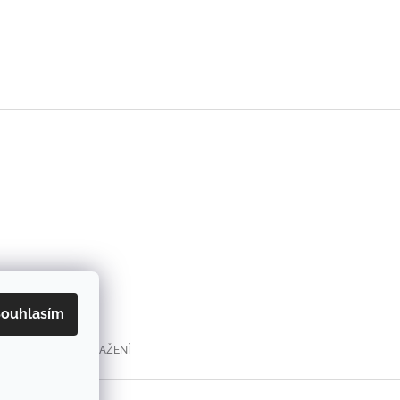
ouhlasím
FORMULÁŘE KE STAŽENÍ