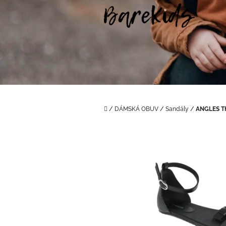
Přejít
na
obsah
Domů
/
DÁMSKÁ OBUV
/
Sandály
/
ANGLES T