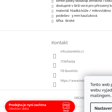
tenké
pásky dodávají ženskost i vzd
dostupné v širší verzi pro přirozený
k
materiál: hladká kůže / mikrovlákno
podešev: 3 mm kaučuková
šířka: široké
Z
á
Kontakt
p
a
info
@
barekids.cz
t
í
777464494
FB BareKids
https://www.instagram.com/bareki
Tento web 
webu vyjad
mailingem..
OBCHODNÍ PODMÍNKY
Prodejna je nyní zavřena
Nastaven
Otevírací doba
Skrýt