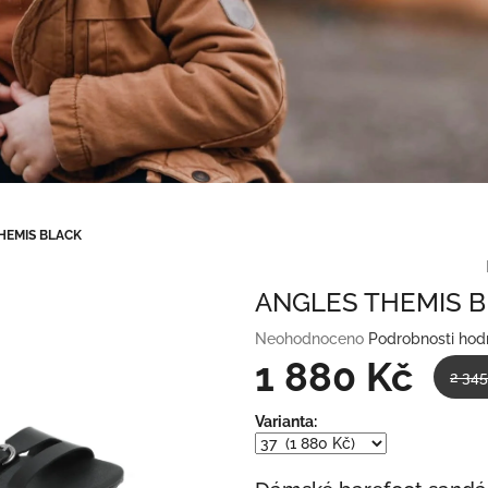
HEMIS BLACK
ANGLES THEMIS 
Průměrné
Neohodnoceno
Podrobnosti hod
hodnocení
1 880 Kč
2 345
produktu
je
Měrná
Varianta:
0,0
cena:
z
5