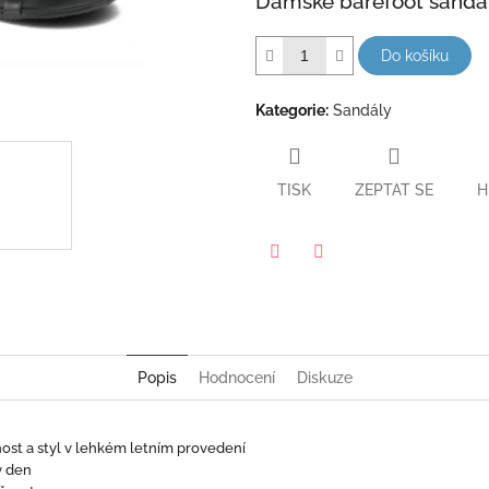
Dámské barefoot sandá
hvězdiček.
Do košíku
Kategorie
:
Sandály
TISK
ZEPTAT SE
H
Twitter
Facebook
Popis
Hodnocení
Diskuze
nost a styl v lehkém letním
provedení
ý den