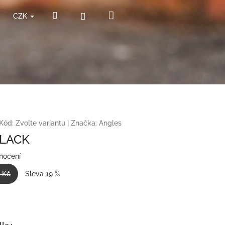
Nákupní
Hledat
Přihlášení
CZK
košík
Kód:
Zvolte variantu
|
Značka:
Angles
BLACK
nocení
 Kč
Sleva 19 %