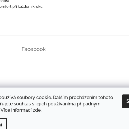
ušnost
omfort při každém kroku
Facebook
ds/
používá soubory cookie. Dalším procházením tohoto
S
řujete souhlas s jejich používáníma případným
 Více informací
zde
.
DOPRAVA A PLATBA
OCHRANA OSOBNÍCH ÚDAJŮ
REKLAMAČNÍ ŘÁD
í