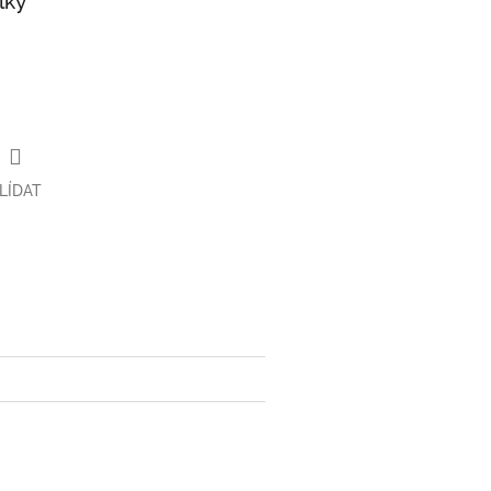
lky
LÍDAT