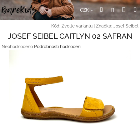
Přejít
Nák
Hledat
Přihlášení
na
CZK
obsah
koší
Kód:
Zvolte variantu
|
Značka:
Josef Seibel
JOSEF SEIBEL CAITLYN 02 SAFRAN
Průměrné
Neohodnoceno
Podrobnosti hodnocení
hodnocení
produktu
je
0,0
z
5
hvězdiček.