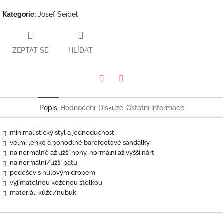
Kategorie
:
Josef Seibel
ZEPTAT SE
HLÍDAT
Twitter
Facebook
Popis
Hodnocení
Diskuze
Ostatní informace
minimalistický styl a jednoduchost
velmi lehké a pohodlné barefootové sandálky
na normálně až užší nohy, normální až vyšší nárt
na normální/užší patu
podešev s nulovým dropem
vyjímatelnou koženou stélkou
materiál: kůže/nubuk
Z