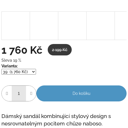
1 760 Kč
2 199 Kč
Sleva 19 %
Měrná
Varianta:
cena:
Do košíku
Dámský sandál kombinující stylový design s
nesrovnatelným pocitem chůze naboso.