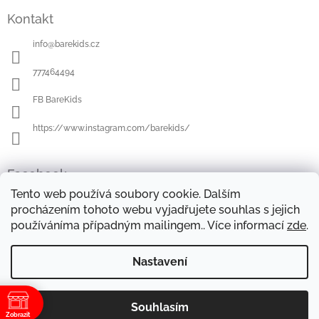
á
Kontakt
p
a
info
@
barekids.cz
t
í
777464494
FB BareKids
https://www.instagram.com/barekids/
Facebook
Tento web používá soubory cookie. Dalším
procházením tohoto webu vyjadřujete souhlas s jejich
používáníma případným mailingem.. Více informací
zde
.
OBCHODNÍ PODMÍNKY
DOPRAVA A PLATBA
OCHRANA OSOBNÍCH ÚDAJŮ
REKLAMAČNÍ ŘÁD
Nastavení
FORMULÁŘE KE STAŽENÍ
Souhlasím
Copyright 2026
Barekids
. Všechna práva vyhrazena.
Vytvořil Shoptet
Zobrazit