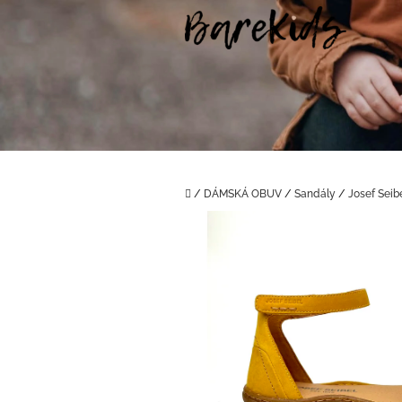
Přejít
na
obsah
Domů
/
DÁMSKÁ OBUV
/
Sandály
/
Josef Seib