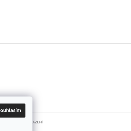
ouhlasím
FORMULÁŘE KE STAŽENÍ