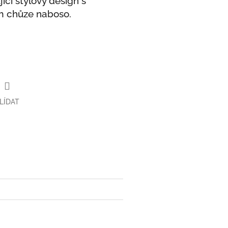
cí stylový design s
m chůze naboso.
LÍDAT