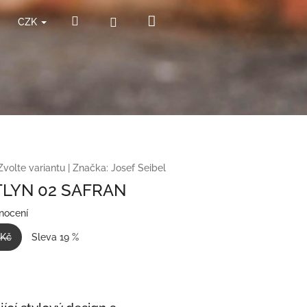
Nákupní
Hledat
Přihlášení
CZK
košík
Zvolte variantu
|
Značka:
Josef Seibel
TLYN 02 SAFRAN
nocení
 Kč
Sleva 19 %