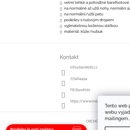
velmi lehké a pohodlné barefootové
na normálně až užší nohy, normální až
na normální/užší patu
podešev s nulovým dropem
vyjímatelnou koženou stélkou
materiál: kůže/nubuk
Z
á
Kontakt
p
a
info
@
barekids.cz
t
í
777464494
FB BareKids
https://www.instagram.com/bareki
Tento web 
webu vyjad
mailingem..
OBCHODNÍ PODMÍNKY
Prodejna je nyní zavřena