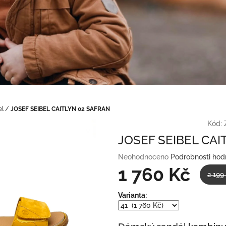
el
/
JOSEF SEIBEL CAITLYN 02 SAFRAN
Kód:
JOSEF SEIBEL CAI
Průměrné
Neohodnoceno
Podrobnosti hod
hodnocení
1 760 Kč
2 199
produktu
je
Měrná
Varianta:
0,0
cena:
z
5