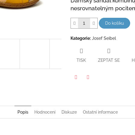
Dámský sandál kombinují
hvězdiček.
nesrovnatelným pocite
Do košíku
Kategorie
:
Josef Seibel
TISK
ZEPTAT SE
H
Twitter
Facebook
Popis
Hodnocení
Diskuze
Ostatní informace