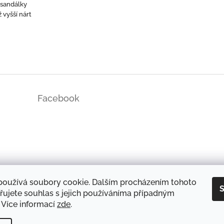
 sandálky
 vyšší nárt
Facebook
ds/
používá soubory cookie. Dalším procházením tohoto
S
řujete souhlas s jejich používáníma případným
 Více informací
zde
.
DOPRAVA A PLATBA
OCHRANA OSOBNÍCH ÚDAJŮ
REKLAMAČNÍ ŘÁD