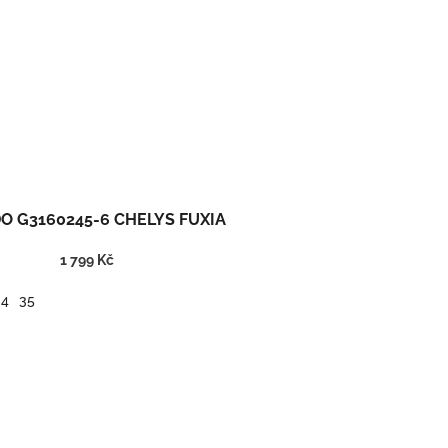
O G3160245-6 CHELYS FUXIA
1 799 Kč
34
35
Kožené kotníkové barefoot boty, střih Chelsea.