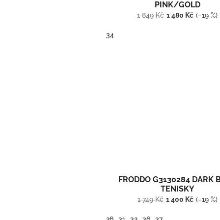
ů
PINK/GOLD
1 849 Kč
1 480 Kč
(–19 %)
34
FRODDO G3130284 DARK 
TENISKY
1 749 Kč
1 400 Kč
(–19 %)
26
31
32
36
37