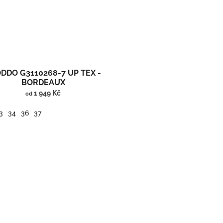
DDO G3110268-7 UP TEX -
BORDEAUX
1 949 Kč
od
3
34
36
37
Kotníčkové barefoot boty s membránou