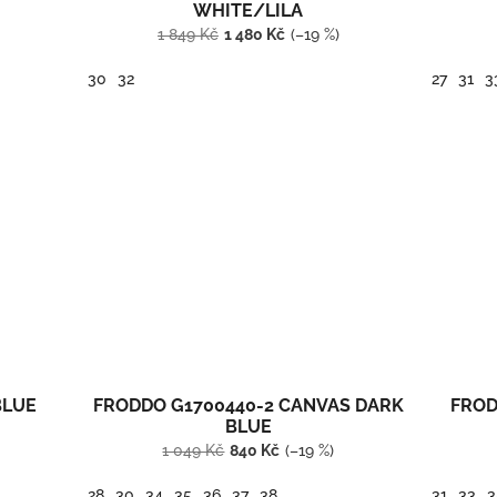
WHITE/LILA
1 849 Kč
1 480 Kč
(–19 %)
30
32
27
31
3
BLUE
FRODDO G1700440-2 CANVAS DARK
FROD
BLUE
1 049 Kč
840 Kč
(–19 %)
28
30
34
35
36
37
38
31
33
3