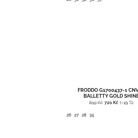
FRODDO G1700437-1 CN
BALLETTY GOLD SHIN
899 Kč
720 Kč
(–19 %)
26
27
28
35
Plátěné Froddo barefoot balerínky/sandály