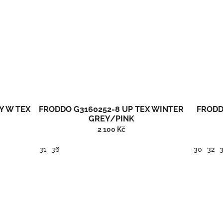
Y W TEX
FRODDO G3160252-8 UP TEX WINTER
FRODD
GREY/PINK
2 100 Kč
31
36
30
32
.
Froddo barefoot zimní vysoké boty s membránou a kožíškem.