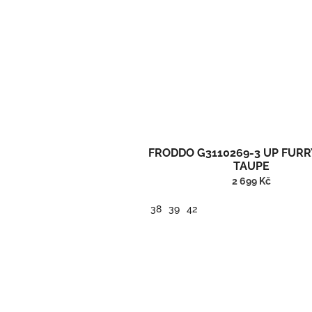
FRODDO G3110269-3 UP FURR
TAUPE
2 699 Kč
38
39
42
Dámské kožené zimní barefoot boty značky Froddo