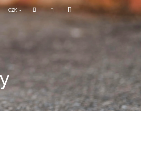
Nákupní
Hledat
Přihlášení
CZK
košík
y