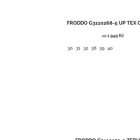
FRODDO G3110268-5 UP TEX
1 949 Kč
od
30
31
32
36
39
40
Kotníčkové barefoot boty s membránou