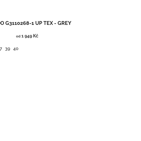
O G3110268-1 UP TEX - GREY
1 949 Kč
od
7
39
40
Kotníčkové barefoot boty s membránou