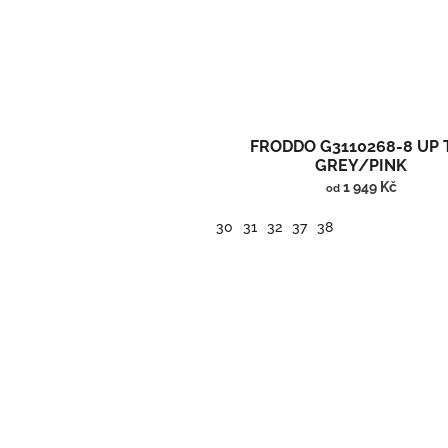
FRODDO G3110268-8 UP 
GREY/PINK
1 949 Kč
od
30
31
32
37
38
Kotníčkové barefoot boty s membránou