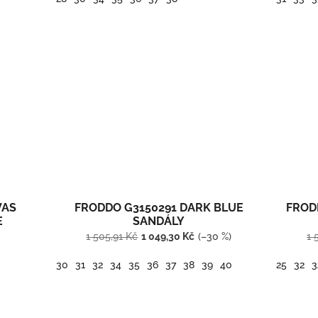
VAS
FRODDO G3150291 DARK BLUE
FROD
E
SANDÁLY
1 505,91 Kč
1 049,30 Kč
(–30 %)
1 
30
31
32
34
35
36
37
38
39
40
25
32
3