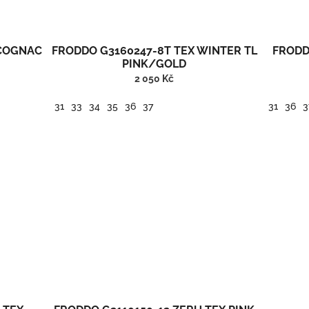
 COGNAC
FRODDO G3160247-8T TEX WINTER TL
FRODD
PINK/GOLD
2 050 Kč
31
33
34
35
36
37
31
36
3
Froddo barefoot nadkotníková zimní kožená obuv s membránou.