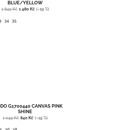
BLUE/YELLOW
1 849 Kč
1 480 Kč
(–19 %)
3
34
35
DO G1700440 CANVAS PINK
SHINE
1 049 Kč
840 Kč
(–19 %)
5
36
38