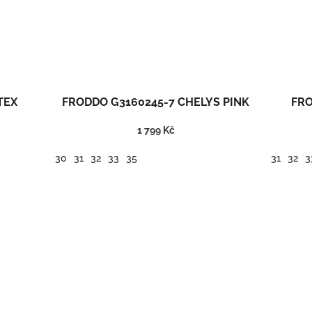
TEX
FRODDO G3160245-7 CHELYS PINK
FRO
1 799 Kč
30
31
32
33
35
31
32
3
Kožené kotníkové barefoot boty, střih Chelsea.