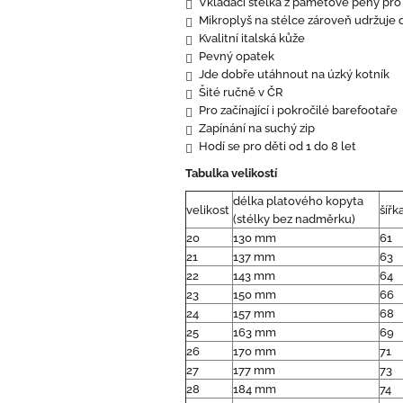
Vkládací stélka z paměťové pěny pr
Mikroplyš na stélce zároveň udržuje 
Kvalitní italská kůže
Pevný opatek
Jde dobře utáhnout na úzký kotník
Šité ručně v ČR
Pro začínající i pokročilé barefootaře
Zapínání na suchý zip
Hodí se pro děti od 1 do 8 let
Tabulka velikostí
délka platového kopyta
velikost
šířk
(stélky bez nadměrku)
20
130 mm
61
21
137 mm
63
22
143 mm
64
23
150 mm
66
24
157 mm
68
25
163 mm
69
26
170 mm
71
27
177 mm
73
28
184 mm
74