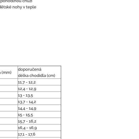
o pohodlnou chůzi
dětské nohy v teple
doporučená
a (mm)
délka chodidla (cm)
11,7 - 12,2
12,4 - 12,9
13 - 13,5
13,7 - 14,2
14,4 - 14,9
15 - 15,5
15,7 - 16,2
16,4 - 16,9
17,1 - 17,6