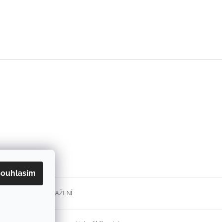
ouhlasím
FORMULÁŘE KE STAŽENÍ