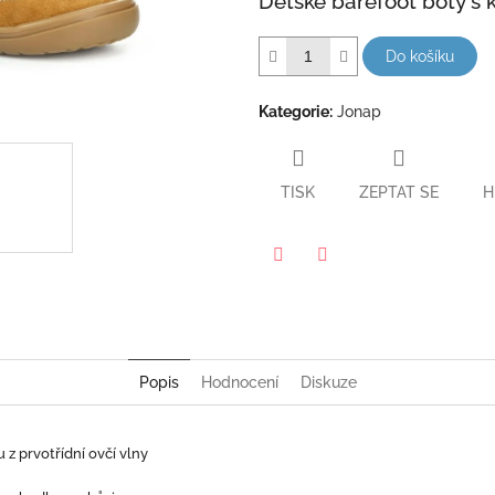
Dětské barefoot boty s k
hvězdiček.
Do košíku
Kategorie
:
Jonap
TISK
ZEPTAT SE
H
Twitter
Facebook
Popis
Hodnocení
Diskuze
z prvotřídní ovčí vlny