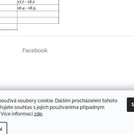
17,7 - 18,2
18,4 - 18,9
Facebook
ds/
používá soubory cookie. Dalším procházením tohoto
S
řujete souhlas s jejich používáníma případným
 Více informací
zde
.
DOPRAVA A PLATBA
OCHRANA OSOBNÍCH ÚDAJŮ
REKLAMAČNÍ ŘÁD
í