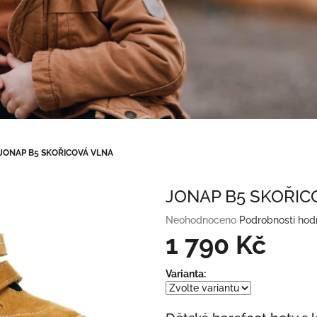
JONAP B5 SKOŘICOVÁ VLNA
JONAP B5 SKOŘIC
Průměrné
Neohodnoceno
Podrobnosti hod
hodnocení
1 790 Kč
produktu
je
Měrná
Varianta:
0,0
cena:
z
5