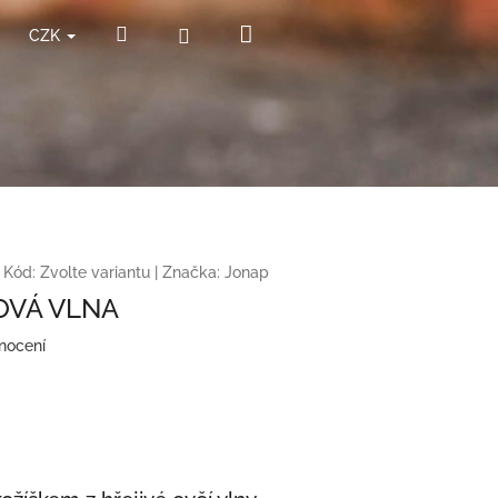
Nákupní
Hledat
Přihlášení
CZK
košík
Kód:
Zvolte variantu
|
Značka:
Jonap
OVÁ VLNA
nocení