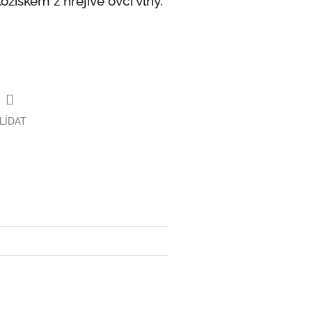
ožíškem z hřejivé ovčí vlny.
LÍDAT