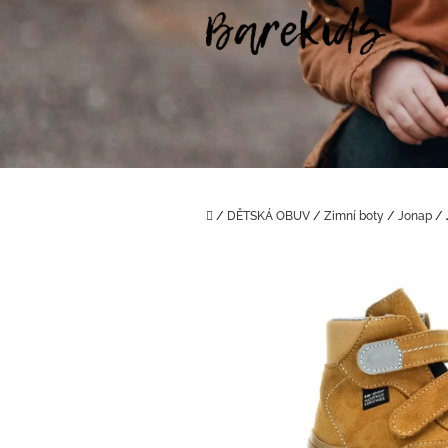
Přejít
na
obsah
Domů
/
DĚTSKÁ OBUV
/
Zimní boty
/
Jonap
/