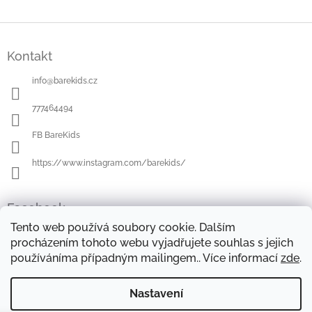
Z
á
Kontakt
p
a
info
@
barekids.cz
t
í
777464494
FB BareKids
https://www.instagram.com/barekids/
Facebook
Tento web používá soubory cookie. Dalším
procházením tohoto webu vyjadřujete souhlas s jejich
používáníma případným mailingem.. Více informací
zde
.
OBCHODNÍ PODMÍNKY
DOPRAVA A PLATBA
OCHRANA OSOBNÍCH ÚDAJŮ
REKLAMAČNÍ ŘÁD
Nastavení
FORMULÁŘE KE STAŽENÍ