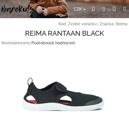
Přejít
Nák
Hledat
Přihlášení
na
CZK
obsah
koší
Kód:
Zvolte variantu
|
Značka:
Reima
REIMA RANTAAN BLACK
Průměrné
Neohodnoceno
Podrobnosti hodnocení
hodnocení
produktu
je
0,0
z
5
hvězdiček.