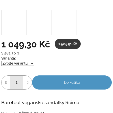
1 049,30 Kč
1 505,91 Kč
Sleva 30 %
Měrná
Varianta:
cena:
Do košíku
Barefoot veganské sandálky Reima