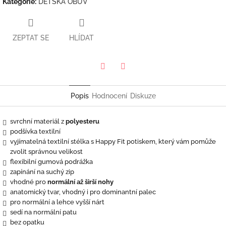
Kategorie
:
DĚTSKÁ OBUV
ZEPTAT SE
HLÍDAT
Twitter
Facebook
Popis
Hodnocení
Diskuze
svrchní materiál z
polyesteru
podšívka textilní
vyjímatelná textilní stélka s Happy Fit potiskem, který vám pomůže
zvolit správnou velikost
flexibilní gumová podrážka
zapínání na suchý zip
vhodné pro
normální až širší nohy
anatomický tvar, vhodný i pro dominantní palec
pro normální a lehce vyšší nárt
sedí na normální patu
bez opatku