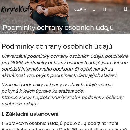
Přejít
Nák
Hledat
Přihlášení
na
CZK
obsah
koší
Podmínky ochrany osobních údajů
Podmínky ochrany osobních údajů
Univerzální podmínky ochrany osobních údajů, použitelné
pro GDPR. Podmínky ochrany osobních údajů jsou nutnou
součástí internetového obchodu. Shoptet neručí za
aktuálnost vzorových podmínek k datu jejich stažení.
Vzorové podmínky ochrany osobních údajů včetně
pokynů k jejich úprave ke stažení zde:
https://www.shoptet.cz/univerzalni-podminky-ochrany-
osobnich-udaju/
I.
Základní ustanovení
1. Správcem osobních údajů podle čl. 4 bod 7 nařízení
Evropského parlamentu a Rady (EU) 2016/679 o ochraně