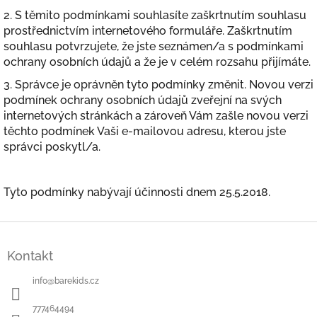
2. S těmito podmínkami souhlasíte zaškrtnutím souhlasu
prostřednictvím internetového formuláře. Zaškrtnutím
souhlasu potvrzujete, že jste seznámen/a s podmínkami
ochrany osobních údajů a že je v celém rozsahu přijímáte.
3. Správce je oprávněn tyto podmínky změnit. Novou verzi
podmínek ochrany osobních údajů zveřejní na svých
internetových stránkách a zároveň Vám zašle novou verzi
těchto podmínek Vaši e-mailovou adresu, kterou jste
správci poskytl/a.
Tyto podmínky nabývají účinnosti dnem 25.5.2018.
Z
á
Kontakt
p
a
info
@
barekids.cz
t
í
777464494