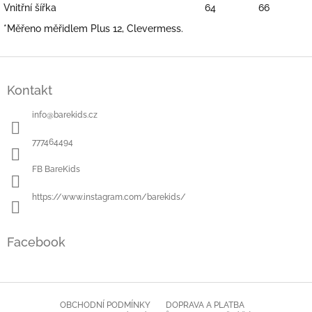
Vnitřní šířka
64
66
*Měřeno měřidlem Plus 12, Clevermess.
Z
á
Kontakt
p
a
info
@
barekids.cz
t
í
777464494
FB BareKids
https://www.instagram.com/barekids/
Facebook
OBCHODNÍ PODMÍNKY
DOPRAVA A PLATBA