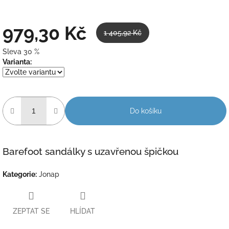
979,30 Kč
1 405,92 Kč
Sleva 30 %
Měrná
Varianta:
cena:
Do košíku
Barefoot sandálky s uzavřenou špičkou
Kategorie
:
Jonap
ZEPTAT SE
HLÍDAT