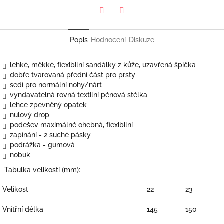
Twitter
Facebook
Popis
Hodnocení
Diskuze
lehké, měkké, flexibilní sandálky z kůže, uzavřená špička
dobře tvarovaná přední část pro prsty
sedí pro normální nohy/nárt
vyndavatelná rovná textilní pěnová stélka
lehce zpevněný opatek
nulový drop
podešev maximálně ohebná, flexibilní
zapínání - 2 suché pásky
podrážka - gumová
nobuk
Tabulka velikostí (mm):
Velikost
22
23
Vnitřní délka
145
150