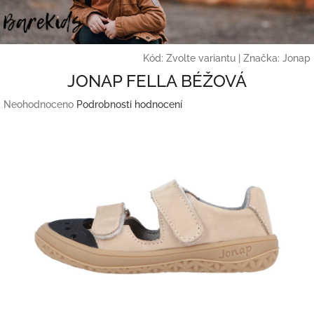
Přejít
na
obsah
Kód:
Zvolte variantu
|
Značka:
Jonap
JONAP FELLA BÉŽOVÁ
Průměrné
Neohodnoceno
Podrobnosti hodnocení
hodnocení
produktu
je
0,0
z
5
hvězdiček.