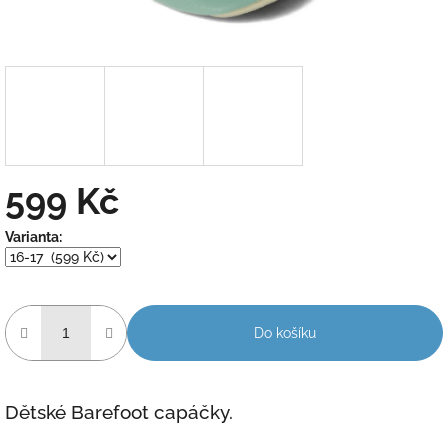
599 Kč
Měrná
Varianta:
cena:
Do košíku
Dětské Barefoot capáčky.