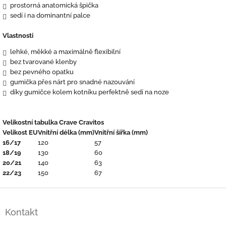
prostorná anatomická špička
sedí i na dominantní palce
Vlastnosti
lehké, měkké a maximálně flexibilní
bez tvarované klenby
bez pevného opatku
gumička přes nárt pro snadné nazouvání
díky gumičce kolem kotníku perfektně sedí na noze
Velikostní tabulka Crave Cravitos
Velikost EU
Vnitřní délka (mm)
Vnitřní šířka (mm)
16/17
120
57
18/19
130
60
20/21
140
63
22/23
150
67
Z
á
Kontakt
p