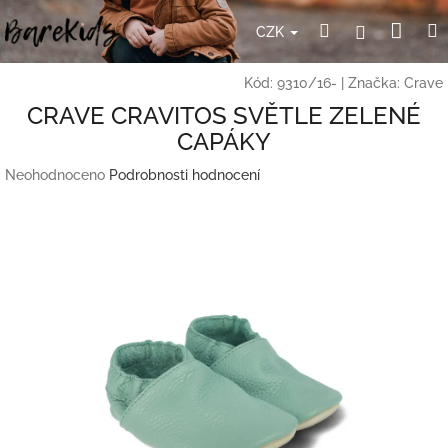
Přejít
Nák
Hledat
Přihlášení
na
CZK
obsah
koší
Kód:
9310/16-
|
Značka:
Crave
CRAVE CRAVITOS SVĚTLE ZELENÉ
CAPÁKY
Průměrné
Neohodnoceno
Podrobnosti hodnocení
hodnocení
produktu
je
0,0
z
5
hvězdiček.