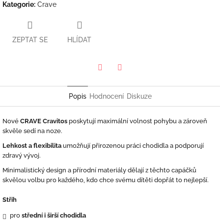
Kategorie
:
Crave
ZEPTAT SE
HLÍDAT
Twitter
Facebook
Popis
Hodnocení
Diskuze
Nové
CRAVE Cravitos
poskytují maximální volnost pohybu a zároveň
skvěle sedí na noze.
Lehkost a flexibilita
umožňují přirozenou práci chodidla a podporují
zdravý vývoj.
Minimalistický design a přírodní materiály dělají z těchto capáčků
skvělou volbu pro každého, kdo chce svému dítěti dopřát to nejlepší.
Střih
pro
střední i širší chodidla