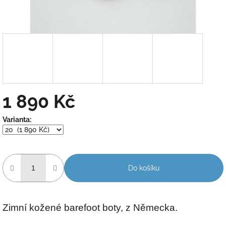
1 890 Kč
Měrná
Varianta:
cena:
Do košíku
Zimní kožené barefoot boty, z Německa.