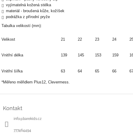
vyjímatelná kožená stélka
materiál - broušená kůže, kožíšek
podrážka z přírodní pryže
Tabulka velikostí (mm):
Velikost
21
22
23
24
2
Vnitřní délka
139
145
153
159
1
Vnitřní šířka
63
64
65
66
6
*Měřeno měřidlem Plus12, Clevermess.
Z
á
Kontakt
p
a
info
@
barekids.cz
t
í
777464494