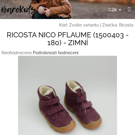
Přejít
H
na
CZK
obsah
Kód:
Zvolte variantu
|
Značka:
Ricosta
RICOSTA NICO PFLAUME (1500403 -
180) - ZIMNÍ
Průměrné
Neohodnoceno
Podrobnosti hodnocení
hodnocení
produktu
je
0,0
z
5
hvězdiček.