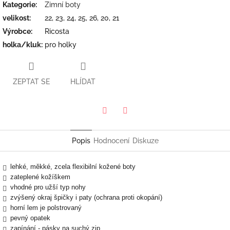
Kategorie
:
Zimní boty
velikost
:
22, 23, 24, 25, 26, 20, 21
Výrobce
:
Ricosta
holka/kluk
:
pro holky
ZEPTAT SE
HLÍDAT
Twitter
Facebook
Popis
Hodnocení
Diskuze
lehké, měkké, zcela flexibilní kožené boty
zateplené kožíškem
vhodné pro užší typ nohy
zvýšený okraj špičky i paty (ochrana proti okopání)
horní lem je polstrovaný
pevný opatek
zapínání - pásky na suchý zip