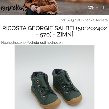
Přejít
H
na
CZK
obsah
Kód:
6423/18
|
Značka:
Ricosta
RICOSTA GEORGIE SALBEI (501202402
- 570) - ZIMNÍ
Průměrné
Neohodnoceno
Podrobnosti hodnocení
hodnocení
produktu
je
0,0
z
5
hvězdiček.