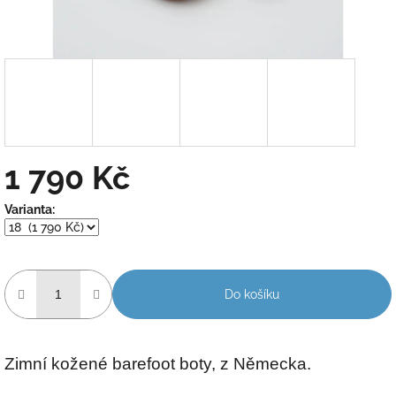
1 790 Kč
Měrná
Varianta:
cena:
Do košíku
Zimní kožené barefoot boty, z Německa.