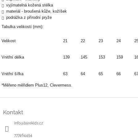
vyjímatelná kožená stélka
materiál - broušená kůže, kožíšek
podrážka z přírodní pryže
Tabulka velikostí (mm):
Velikost
21
22
23
24
2
Vnitřní délka
139
145
153
159
1
Vnitřní šířka
63
64
65
66
6
*Měřeno měřidlem Plus12, Clevermess.
Z
á
Kontakt
p
a
info
@
barekids.cz
t
í
777464494