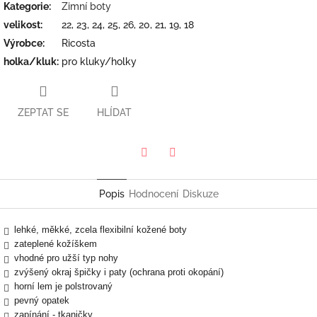
Kategorie
:
Zimní boty
velikost
:
22, 23, 24, 25, 26, 20, 21, 19, 18
Výrobce
:
Ricosta
holka/kluk
:
pro kluky/holky
ZEPTAT SE
HLÍDAT
Twitter
Facebook
Popis
Hodnocení
Diskuze
lehké, měkké, zcela flexibilní kožené boty
zateplené kožíškem
vhodné pro užší typ nohy
zvýšený okraj špičky i paty (ochrana proti okopání)
horní lem je polstrovaný
pevný opatek
zapínání - tkaničky