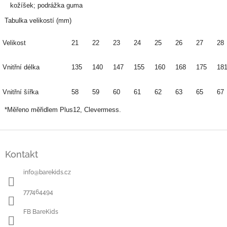
kožíšek; podrážka guma
Tabulka velikostí (mm)
Velikost
21
22
23
24
25
26
27
28
Vnitřní délka
135
140
147
155
160
168
175
18
Vnitřní šířka
58
59
60
61
62
63
65
67
*Měřeno měřidlem Plus12, Clevermess.
Z
á
Kontakt
p
a
info
@
barekids.cz
t
í
777464494
FB BareKids