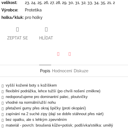
velikost
:
23, 24, 25, 26, 27, 28, 29, 30, 31, 32, 33, 34, 35, 21, 2
Výrobce
:
Protetika
holka/kluk
:
pro holky
ZEPTAT SE
HLÍDAT
Twitter
Facebook
Popis
Hodnocení
Diskuze
vyšší kožené boty s kožíškem
flexibilní podrážka, lehce tužší (po chvíli nošení změkne)
nedoporučujeme pro dominantní palec, ploutvičky
vhodné na normální/užší nohu
přetažení gumy přes okraj špičky (proti okopání)
zapínání na 2 suché zipy (dají se dobře stáhnout přes nárt)
bez opatku, ale s lehkým zpevněním
materiál - povrch: broušená kůže+potisk; podšívka/stélka: umělý