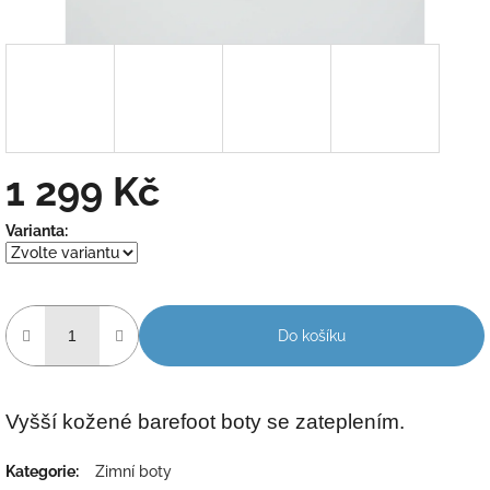
1 299 Kč
Měrná
Varianta:
cena:
Do košíku
Vyšší kožené barefoot boty se zateplením.
Kategorie
:
Zimní boty