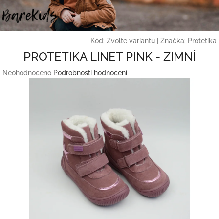
Přejít
na
obsah
Kód:
Zvolte variantu
|
Značka:
Protetika
PROTETIKA LINET PINK - ZIMNÍ
Průměrné
Neohodnoceno
Podrobnosti hodnocení
hodnocení
produktu
je
0,0
z
5
hvězdiček.