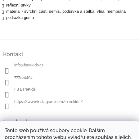
reflexní prvky
materiál - svrchní část: semiš, podšívka a stélka: vlna, membrána
podrážka guma
Z
á
Kontakt
p
a
info
@
barekids.cz
t
í
777464494
FB BareKids
https://www.instagram.com/barekids/
Facebook
Tento web používá soubory cookie. Dalším
procházením tohoto webu vyjadřujete souhlas s jejich