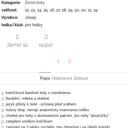
Kategorie
:
Zimní boty
velikost
:
22, 23, 24, 25, 26, 27, 28, 29, 30, 20, 21, 19
Výrobce
:
Jonap
holka/kluk
:
pro holky
ZEPTAT SE
HLÍDAT
Twitter
Facebook
Popis
Hodnocení
Diskuze
kotníčkové barefoot boty s membránou
flexibilní, měkké a ohebné
jazyk přišitý k botě - ochrana před sněhem
nulový drop, nemají anatomicky tvarovanou stélku
vhodné pro nohy s dominantním palcem, pro nohy "ploutvičky"
zateplení umělým kožíškem
zapínání na 2 pásky suchého zipu (dotažení i na útlejší kotník)