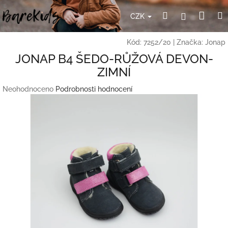
Přejít
Nák
Hledat
Přihlášení
na
CZK
obsah
koší
Kód:
7252/20
|
Značka:
Jonap
JONAP B4 ŠEDO-RŮŽOVÁ DEVON-
ZIMNÍ
Průměrné
Neohodnoceno
Podrobnosti hodnocení
hodnocení
produktu
je
0,0
z
5
hvězdiček.