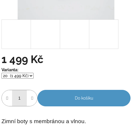
1 499 Kč
Měrná
Varianta:
cena:
Do košíku
Zimní boty s membránou a vlnou.