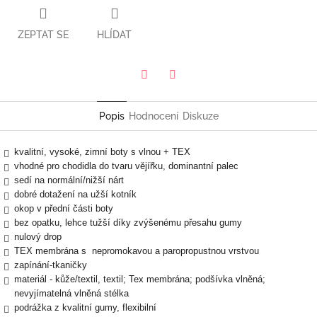
ZEPTAT SE
HLÍDAT
Twitter
Facebook
Popis
Hodnocení
Diskuze
kvalitní, vysoké, zimní boty s vlnou + TEX
vhodné pro chodidla do tvaru vějířku, dominantní palec
sedí na normální/nižší nárt
dobré dotažení na užší kotník
okop v přední části boty
bez opatku, lehce tužší díky zvýšenému přesahu gumy
nulový drop
TEX membrána s nepromokavou a paropropustnou vrstvou
zapínání-tkaničky
materiál - kůže/textil, textil; Tex membrána; podšívka vlněná;
nevyjímatelná vlněná stélka
podrážka z kvalitní gumy, flexibilní