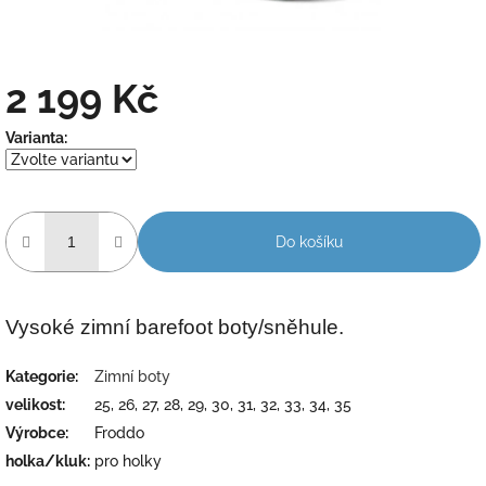
2 199 Kč
Měrná
Varianta:
cena:
Do košíku
Vysoké zimní barefoot boty/sněhule.
Kategorie
:
Zimní boty
velikost
:
25, 26, 27, 28, 29, 30, 31, 32, 33, 34, 35
Výrobce
:
Froddo
holka/kluk
:
pro holky