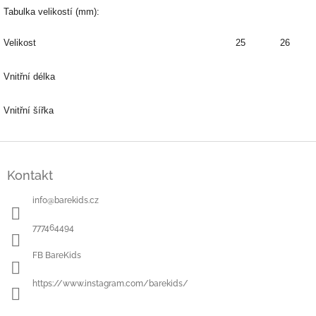
Tabulka velikostí (mm):
Velikost
25
26
Vnitřní délka
Vnitřní šířka
Z
á
Kontakt
p
a
info
@
barekids.cz
t
í
777464494
FB BareKids
https://www.instagram.com/barekids/