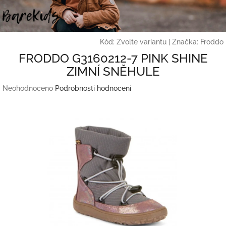
Přejít
na
obsah
Kód:
Zvolte variantu
|
Značka:
Froddo
FRODDO G3160212-7 PINK SHINE
ZIMNÍ SNĚHULE
Průměrné
Neohodnoceno
Podrobnosti hodnocení
hodnocení
produktu
je
0,0
z
5
hvězdiček.