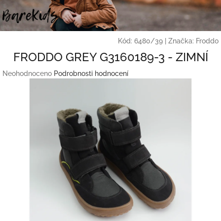
Přejít
na
obsah
Kód:
6480/39
|
Značka:
Froddo
FRODDO GREY G3160189-3 - ZIMNÍ
Průměrné
Neohodnoceno
Podrobnosti hodnocení
hodnocení
produktu
je
0,0
z
5
hvězdiček.