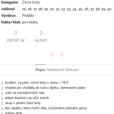
Kategorie
:
Zimní boty
velikost
:
25, 26, 27, 28, 29, 30, 31, 32, 33, 34, 35, 36, 37, 38, 39, 40
Výrobce
:
Froddo
holka/kluk
:
pro kluky
ZEPTAT SE
HLÍDAT
Twitter
Facebook
Popis
Hodnocení
Diskuze
kvalitní, vysoké, zimní boty s vlnou + TEX
vhodné pro chodidla do tvaru vějířku, dominantní palec
sedí na normální/nižší nárt
dobré dotažení na užší kotník
okop v přední části boty
bez opatku, lehce tužší díky zvýšenému přesahu gumy
nulový drop