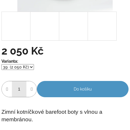
2 050 Kč
Měrná
Varianta:
cena:
Do košíku
Zimní kotníčkové barefoot boty s vlnou a
membránou.