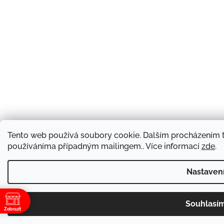
Tento web používá soubory cookie. Dalším procházením t
používáníma případným mailingem.. Více informací
zde
.
Nastaven
Souhlasí
Zobrazit
ě