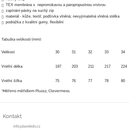
TEX membrána s nepromokavou a paropropustnou vrstvou
zapínání-pásky na suchý zip
materiál - kůže, textil; podšívka vlněná; nevyjímatelná vlněná stélka
podrážka z kvalitní gumy, flexibilní
Tabulka velikostí (mm):
Velikost
30
31
32
33
34
Vnitřní délka
197
203
211
217
224
Vnitřní šířka
75
76
77
78
80
*Měřeno měřidlem Plus12, Clevermess.
Z
á
Kontakt
p
a
info
@
barekids.cz