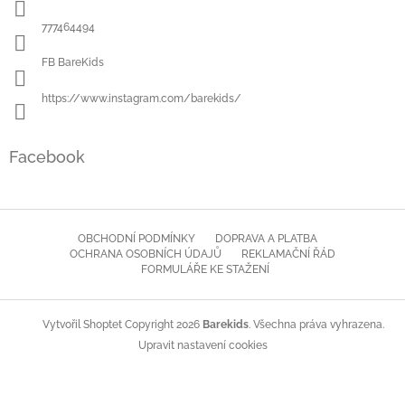
t
í
777464494
FB BareKids
https://www.instagram.com/barekids/
Facebook
OBCHODNÍ PODMÍNKY
DOPRAVA A PLATBA
OCHRANA OSOBNÍCH ÚDAJŮ
REKLAMAČNÍ ŘÁD
FORMULÁŘE KE STAŽENÍ
Copyright 2026
Barekids
. Všechna práva vyhrazena.
Vytvořil Shoptet
Upravit nastavení cookies