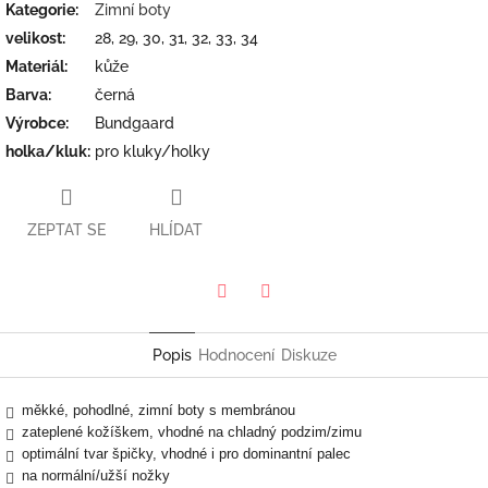
Kategorie
:
Zimní boty
velikost
:
28, 29, 30, 31, 32, 33, 34
Materiál
:
kůže
Barva
:
černá
Výrobce
:
Bundgaard
holka/kluk
:
pro kluky/holky
ZEPTAT SE
HLÍDAT
Twitter
Facebook
Popis
Hodnocení
Diskuze
měkké, pohodlné, zimní boty s membránou
zateplené kožíškem, vhodné na chladný podzim/zimu
optimální tvar špičky, vhodné i pro dominantní palec
na normální/užší nožky