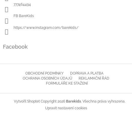
í
777464494
FB BareKids
https://www.instagram.com/barekids/
Facebook
OBCHODNÍ PODMÍNKY
DOPRAVA A PLATBA
OCHRANA OSOBNÍCH ÚDAJŮ
REKLAMAČNÍ ŘÁD
FORMULÁŘE KE STAŽENÍ
Copyright 2026
Barekids
. Všechna práva vyhrazena.
Vytvořil Shoptet
Upravit nastavení cookies