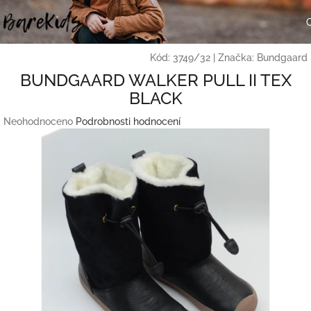
Přejít
na
obsah
Kód:
3749/32
|
Značka:
Bundgaard
BUNDGAARD WALKER PULL II TEX
BLACK
Průměrné
Neohodnoceno
Podrobnosti hodnocení
hodnocení
produktu
je
0,0
z
5
hvězdiček.