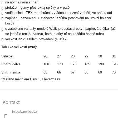
na normální/nižší nárt
přetažení gumy přes okraj špičky a v patě
voděodolné - TEX membrána, zvládnou chození v dešti, ve sněhu atd.
zapínání: nazouvací + stahovací šňůrka (stahování na úrovni holenní
kosti)
u zateplené varianty modelů Walk je součástí boty i papírová stélka (ač
se jedná o tenkou vrstvu, bota je díky ní na začátku hodně tuhá)
velikost 32 v lesklém provedení (šusťák)
Tabulka velikostí (mm):
Velikost
26
27
28
29
30
31
Vnitřní délka
160
170
175
185
190
195
Vnitřní šířka
65
66
67
68
69
70
*Měřeno měřidlem Plus 1, Clevermess.
Z
á
Kontakt
p
a
info
@
barekids.cz
t