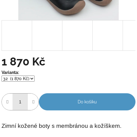
1 870 Kč
Měrná
Varianta:
cena:
Do košíku
Zimní kožené boty s membránou a kožíškem.