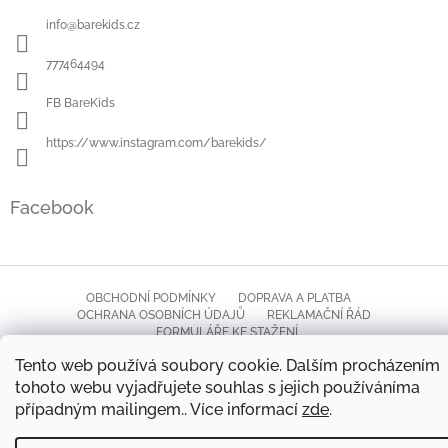
a
info
@
barekids.cz
t
í
777464494
FB BareKids
https://www.instagram.com/barekids/
Facebook
OBCHODNÍ PODMÍNKY
DOPRAVA A PLATBA
OCHRANA OSOBNÍCH ÚDAJŮ
REKLAMAČNÍ ŘÁD
FORMULÁŘE KE STAŽENÍ
Tento web používá soubory cookie. Dalším procházením
tohoto webu vyjadřujete souhlas s jejich používáníma
Copyright 2026
Barekids
. Všechna práva vyhrazena.
Vytvořil Shoptet
případným mailingem.. Více informací
zde
.
Upravit nastavení cookies