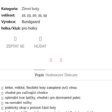
Kategorie
:
Zimní boty
velikost
:
22, 23, 20, 21, 19
Výrobce
:
Bundgaard
holka/kluk
:
pro holky
ZEPTAT SE
HLÍDAT
Twitter
Facebook
Popis
Hodnocení
Diskuze
lehké, měkké, flexibilní boty zateplené ovčí vlnou
vhodné pro začínající chodce
optimální tvar špičky, vhodné i pro dominantní palec
na normální nožky
praktický okop v prstové části boty