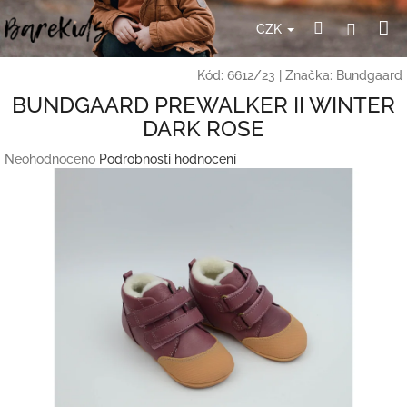
Přejít
N
Hledat
Přihlá
na
CZK
obsah
ko
Kód:
6612/23
|
Značka:
Bundgaard
BUNDGAARD PREWALKER II WINTER
DARK ROSE
Průměrné
Neohodnoceno
Podrobnosti hodnocení
hodnocení
produktu
je
0,0
z
5
hvězdiček.