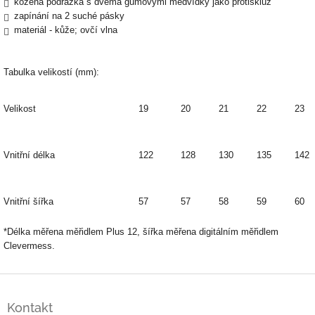
kožená podrážka s dvěma gumovými medvídky jako protiskluz
zapínání na 2 suché pásky
materiál - kůže; ovčí vlna
Tabulka velikostí (mm):
Velikost
19
20
21
22
23
Vnitřní délka
122
128
130
135
142
Vnitřní šířka
57
57
58
59
60
*Délka měřena měřidlem Plus 12, šířka měřena digitálním měřidlem
Clevermess.
Z
á
Kontakt
p