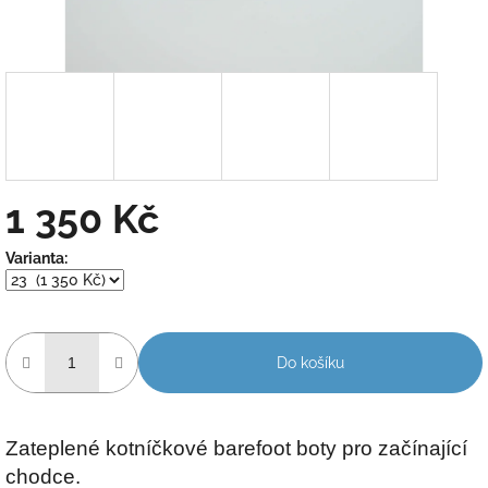
1 350 Kč
Měrná
Varianta:
cena:
Do košíku
Zateplené kotníčkové barefoot boty pro začínající
chodce.