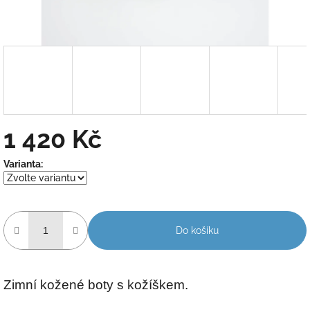
1 420 Kč
Měrná
Varianta:
cena:
Do košíku
Zimní kožené boty s kožíškem.