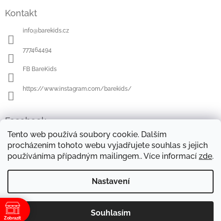
á
Kontakt
p
a
info
@
barekids.cz
t
í
777464494
FB BareKids
https://www.instagram.com/barekids/
Facebook
Tento web používá soubory cookie. Dalším
procházením tohoto webu vyjadřujete souhlas s jejich
používáníma případným mailingem.. Více informací
zde
.
OBCHODNÍ PODMÍNKY
DOPRAVA A PLATBA
OCHRANA OSOBNÍCH ÚDAJŮ
REKLAMAČNÍ ŘÁD
Nastavení
FORMULÁŘE KE STAŽENÍ
Souhlasím
Copyright 2026
Barekids
. Všechna práva vyhrazena.
Vytvořil Shoptet
Zobrazit