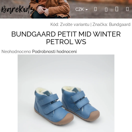
Přejít
Nák
Hledat
Přihlášení
na
CZK
obsah
koší
Kód:
Zvolte variantu
|
Značka:
Bundgaard
BUNDGAARD PETIT MID WINTER
PETROL WS
Průměrné
Neohodnoceno
Podrobnosti hodnocení
hodnocení
produktu
je
0,0
z
5
hvězdiček.