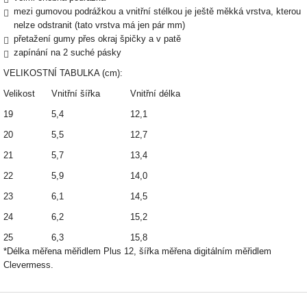
mezi gumovou podrážkou a vnitřní stélkou je ještě měkká vrstva, kterou
nelze odstranit (tato vrstva má jen pár mm)
přetažení gumy přes okraj špičky a v patě
zapínání na 2 suché pásky
VELIKOSTNÍ TABULKA (cm):
Velikost
Vnitřní šířka
Vnitřní délka
19
5,4
12,1
20
5,5
12,7
21
5,7
13,4
22
5,9
14,0
23
6,1
14,5
24
6,2
15,2
25
6,3
15,8
*Délka měřena měřidlem Plus 12, šířka měřena digitálním měřidlem
Clevermess.
Z