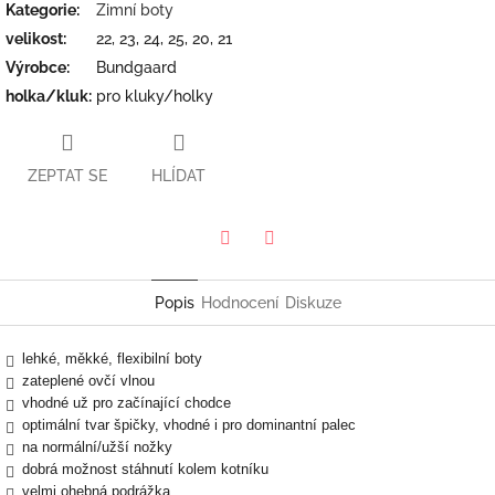
Kategorie
:
Zimní boty
velikost
:
22, 23, 24, 25, 20, 21
Výrobce
:
Bundgaard
holka/kluk
:
pro kluky/holky
ZEPTAT SE
HLÍDAT
Twitter
Facebook
Popis
Hodnocení
Diskuze
lehké, měkké, flexibilní boty
zateplené ovčí vlnou
vhodné už pro začínající chodce
optimální tvar špičky, vhodné i pro dominantní palec
na normální/užší nožky
dobrá možnost stáhnutí kolem kotníku
velmi ohebná podrážka