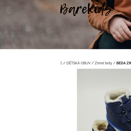
Přejít
na
obsah
Domů
/
DĚTSKÁ OBUV
/
Zimní boty
/
BEDA ZI