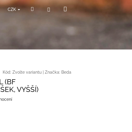
Nákupní
Hledat
Přihlášení
CZK
košík
Kód:
Zvolte variantu
|
Značka:
Beda
L (BF
EK, VYŠŠÍ)
nocení