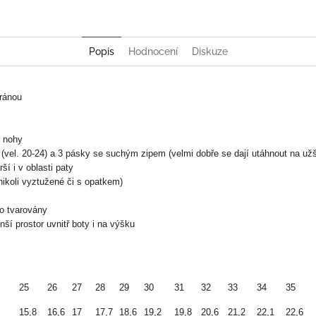
Popis
Hodnocení
Diskuze
ránou
é nohy
vel. 20-24) a 3 pásky se suchým zipem (velmi dobře se dají utáhnout na užš
ší i v oblasti paty
ikoli vyztužené či s opatkem)
ho tvarovány
ší prostor uvnitř boty i na výšku
25
26
27
28
29
30
31
32
33
34
35
15,8
16,6
17
17,7
18,6
19,2
19,8
20,6
21,2
22,1
22,6