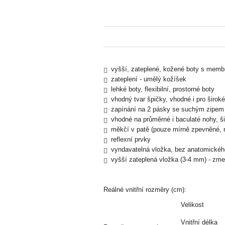
vyšší, zateplené, kožené boty s memb
zateplení - umělý kožíšek
lehké boty, flexibilní, prostorné boty
vhodný tvar špičky, vhodné i pro širok
zapínání na 2 pásky se suchým zipem (
vhodné na průměrné i baculaté nohy, šir
měkčí v patě (pouze mírně zpevněné, n
reflexní prvky
vyndavatelná vložka, bez anatomické
vyšší zateplená vložka (3-4 mm) - zmen
Reálné vnitřní rozměry (cm):
Velikost
Vnitřní délka