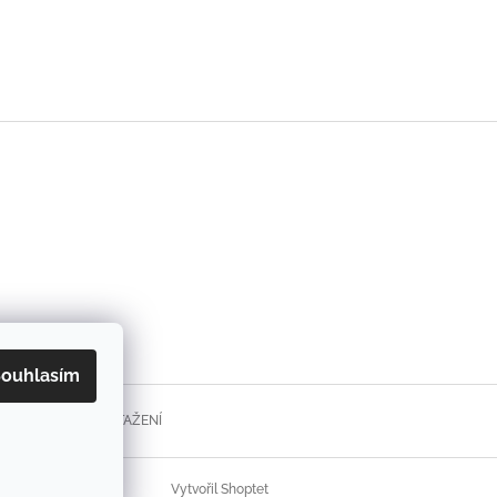
ouhlasím
FORMULÁŘE KE STAŽENÍ
Vytvořil Shoptet