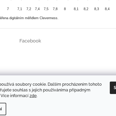
7
7,1
7,2
7,4
7,5
7,8
8
8,1
8,2
8,3
8,4
ěřena digitálním měřidlem Clevermess.
Facebook
ds/
používá soubory cookie. Dalším procházením tohoto
S
řujete souhlas s jejich používáníma případným
 Více informací
zde
.
DOPRAVA A PLATBA
OCHRANA OSOBNÍCH ÚDAJŮ
REKLAMAČNÍ ŘÁD
í
yhrazena.
Upravit nastavení cookies