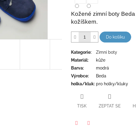
5
hvězdiček.
Kožené zimní boty Bed
kožíškem.
Do košíku
Kategorie
:
Zimní boty
Materiál
:
kůže
Barva
:
modrá
Výrobce
:
Beda
holka/kluk
:
pro holky/kluky
TISK
ZEPTAT SE
H
Twitter
Facebook