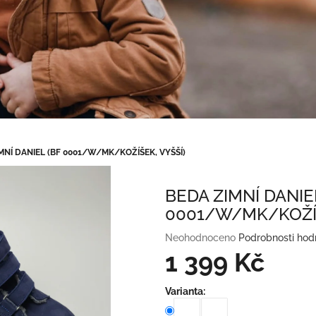
MNÍ DANIEL (BF 0001/W/MK/KOŽÍŠEK, VYŠŠÍ)
BEDA ZIMNÍ DANIE
0001/W/MK/KOŽÍŠ
Průměrné
Neohodnoceno
Podrobnosti hod
hodnocení
1 399 Kč
produktu
je
Měrná
Varianta:
0,0
cena:
z