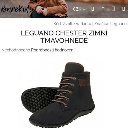
Přejít
Nák
Hledat
Přihlášení
na
CZK
obsah
koší
Kód:
Zvolte variantu
|
Značka:
Leguano
LEGUANO CHESTER ZIMNÍ
TMAVOHNĚDÉ
Průměrné
Neohodnoceno
Podrobnosti hodnocení
hodnocení
produktu
je
0,0
z
5
hvězdiček.