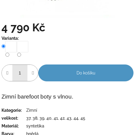
4 790 Kč
Měrná
Varianta:
cena:
Do košíku
Zimní barefoot boty s vlnou.
Kategorie
:
Zimní
velikost
:
37, 38, 39, 40, 41, 42, 43, 44, 45
Materiál
:
syntetika
Barva
:
hnědá