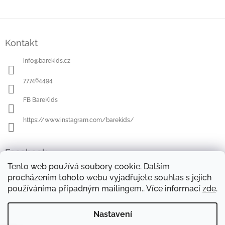
Z
á
Kontakt
p
a
info
@
barekids.cz
t
í
777464494
FB BareKids
https://www.instagram.com/barekids/
Facebook
Tento web používá soubory cookie. Dalším
procházením tohoto webu vyjadřujete souhlas s jejich
používáníma případným mailingem.. Více informací
zde
.
OBCHODNÍ PODMÍNKY
DOPRAVA A PLATBA
OCHRANA OSOBNÍCH ÚDAJŮ
REKLAMAČNÍ ŘÁD
Nastavení
FORMULÁŘE KE STAŽENÍ