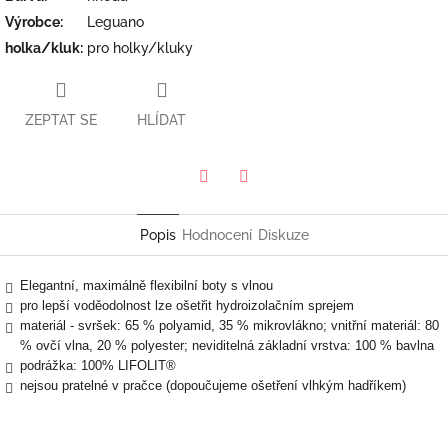
Výrobce
:
Leguano
holka/kluk
:
pro holky/kluky
ZEPTAT SE
HLÍDAT
Twitter
Facebook
Popis
Hodnocení
Diskuze
Elegantní, maximálně flexibilní boty s vlnou
pro lepší voděodolnost lze ošetřit hydroizolačním sprejem
materiál - svršek: 65 % polyamid, 35 % mikrovlákno; vnitřní materiál: 80
% ovčí vlna, 20 % polyester; neviditelná základní vrstva: 100 % bavlna
podrážka: 100% LIFOLIT®
nejsou pratelné v pračce (dopoučujeme ošetření vlhkým hadříkem)