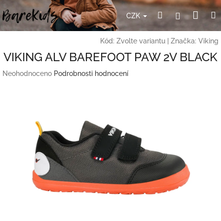
Přejít
Nák
Hledat
Přihlášení
na
CZK
obsah
koší
Kód:
Zvolte variantu
|
Značka:
Viking
VIKING ALV BAREFOOT PAW 2V BLACK
Průměrné
Neohodnoceno
Podrobnosti hodnocení
hodnocení
produktu
je
0,0
z
5
hvězdiček.