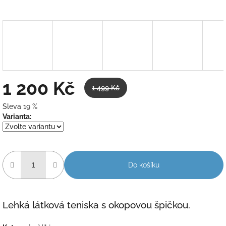
1 200 Kč
1 499 Kč
Sleva 19 %
Měrná
Varianta:
cena:
Do košíku
Lehká látková teniska s okopovou špičkou.