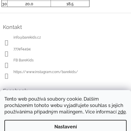
30
20,0
18,5
Z
á
Kontakt
p
a
info
@
barekids.cz
t
í
777464494
FB BareKids
https://www.instagram.com/barekids/
Facebook
Tento web používá soubory cookie. Dalším
procházením tohoto webu vyjadřujete souhlas s jejich
používáníma případným mailingem.. Více informací
zde
.
OBCHODNÍ PODMÍNKY
DOPRAVA A PLATBA
OCHRANA OSOBNÍCH ÚDAJŮ
REKLAMAČNÍ ŘÁD
Nastavení
FORMULÁŘE KE STAŽENÍ