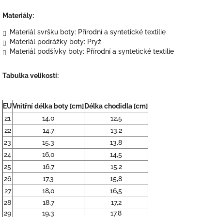
Materiály:
Materiál svršku boty:
Přírodní a syntetické textilie
Materiál podrážky boty:
Pryž
Materiál podšívky boty:
Přírodní a syntetické textilie
Tabulka velikostí:
EU
Vnitřní délka boty [cm]
Délka chodidla [cm]
21
14,0
12,5
22
14,7
13,2
23
15,3
13,8
24
16,0
14,5
25
16,7
15,2
26
17,3
15,8
27
18,0
16,5
28
18,7
17,2
29
19,3
17,8