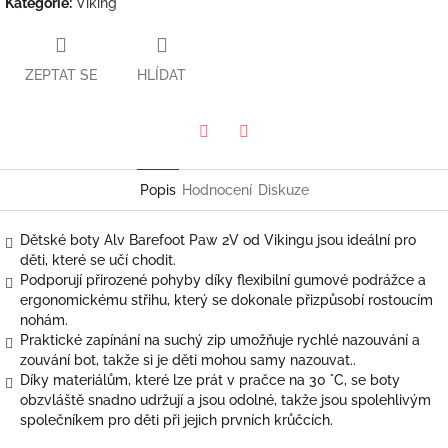
Kategorie
:
Viking
ZEPTAT SE
HLÍDAT
Twitter
Facebook
Popis
Hodnocení
Diskuze
Dětské boty Alv Barefoot Paw 2V od Vikingu jsou ideální pro
děti, které se učí chodit.
Podporují přirozené pohyby díky flexibilní gumové podrážce a
ergonomickému střihu, který se dokonale přizpůsobí rostoucím
nohám.
Praktické zapínání na suchý zip umožňuje rychlé nazouvání a
zouvání bot, takže si je děti mohou samy nazouvat.
.
Díky materiálům, které lze prát v pračce na 30 °C, se boty
obzvláště snadno udržují a jsou odolné, takže jsou spolehlivým
společníkem pro děti při jejich prvních krůčcích.