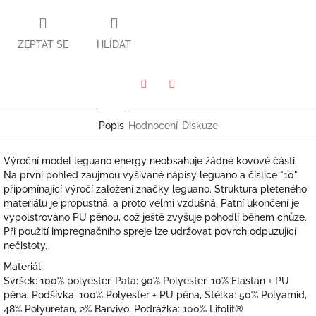
ZEPTAT SE
HLÍDAT
Twitter
Facebook
Popis
Hodnocení
Diskuze
Výroční model leguano energy neobsahuje žádné kovové části.
Na první pohled zaujmou vyšívané nápisy leguano a číslice "10",
připomínající výročí založení značky leguano. Struktura pleteného
materiálu je propustná, a proto velmi vzdušná. Patní ukončení je
vypolstrováno PU pěnou, což ještě zvyšuje pohodlí během chůze.
Při použití impregnačního spreje lze udržovat povrch odpuzující
nečistoty.
Materiál:
Svršek: 100% polyester, Pata: 90% Polyester, 10% Elastan + PU
pěna, Podšívka: 100% Polyester + PU pěna, Stélka: 50% Polyamid,
48% Polyuretan, 2% Barvivo, Podrážka: 100% Lifolit®