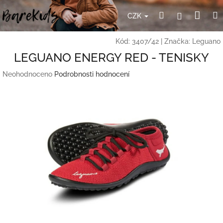
Přejít
Nák
Hledat
Přihlášení
na
CZK
obsah
koší
Kód:
3407/42
|
Značka:
Leguano
LEGUANO ENERGY RED - TENISKY
Průměrné
Neohodnoceno
Podrobnosti hodnocení
hodnocení
produktu
je
0,0
z
5
hvězdiček.