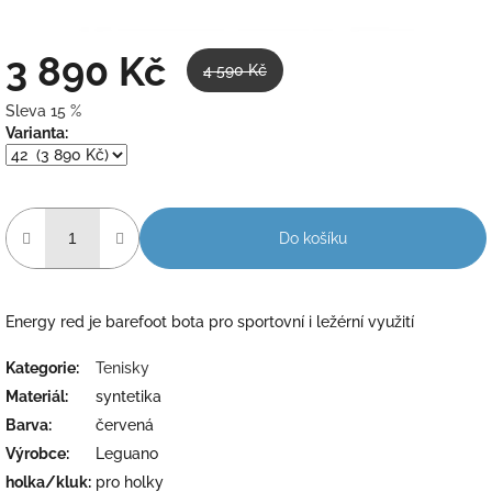
3 890 Kč
4 590 Kč
Sleva 15 %
Měrná
Varianta:
cena:
Do košíku
Energy red je barefoot bota pro sportovní i ležérní využití
Kategorie
:
Tenisky
Materiál
:
syntetika
Barva
:
červená
Výrobce
:
Leguano
holka/kluk
:
pro holky