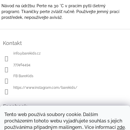
Návod na údržbu: Perte na 30 °C v pracím pytli (šetrný
program). Tkaničky perte zvlášť ručně. Používejte jemný prací
prostředek, nepoužívejte aviváž.
Z
á
Kontakt
p
a
info
@
barekids.cz
t
í
777464494
FB BareKids
https://www.instagram.com/barekids/
Facebook
Tento web používá soubory cookie. Dalším
procházením tohoto webu vyjadřujete souhlas s jejich
používáníma případným mailingem.. Více informací
zde
.