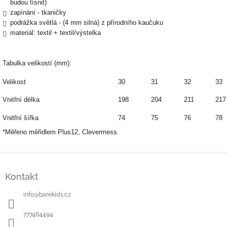
budou tísnit)
zapínání - tkaničky
podrážka světlá - (4 mm silná) z přírodního kaučuku
materiál: textil + textil/výstelka
Tabulka velikostí (mm):
Velikost
30
31
32
33
Vnitřní délka
198
204
211
217
Vnitřní šířka
74
75
76
78
*Měřeno měřidlem Plus12, Clevermess.
Z
á
Kontakt
p
a
info
@
barekids.cz
t
í
777464494