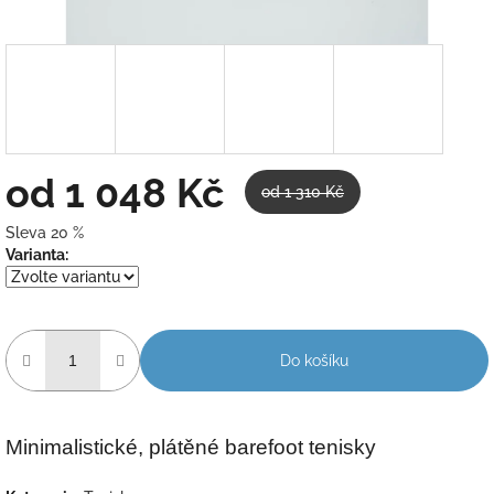
od
1 048 Kč
od 1 310 Kč
Sleva 20 %
Měrná
Varianta:
cena:
Do košíku
Minimalistické, plátěné barefoot tenisky