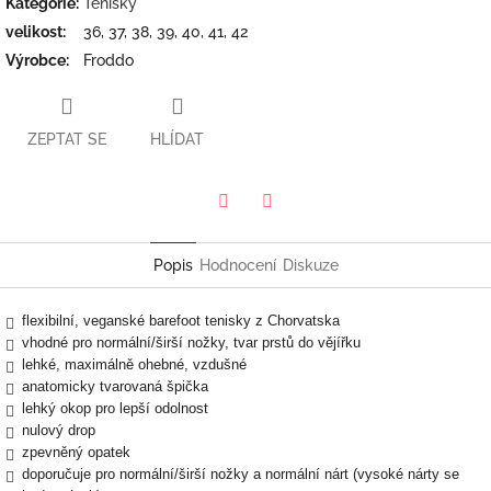
Kategorie
:
Tenisky
velikost
:
36, 37, 38, 39, 40, 41, 42
Výrobce
:
Froddo
ZEPTAT SE
HLÍDAT
Twitter
Facebook
Popis
Hodnocení
Diskuze
flexibilní, veganské barefoot tenisky z Chorvatska
vhodné pro normální/širší nožky, tvar prstů do vějířku
lehké, maximálně ohebné, vzdušné
anatomicky tvarovaná špička
lehký okop pro lepší odolnost
nulový drop
zpevněný opatek
doporučuje pro normální/širší nožky a normální nárt (vysoké nárty se