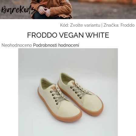
Přejít
na
obsah
Kód:
Zvolte variantu
|
Značka:
Froddo
FRODDO VEGAN WHITE
Průměrné
Neohodnoceno
Podrobnosti hodnocení
hodnocení
produktu
je
0,0
z
5
hvězdiček.