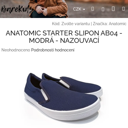
Přejít
Nák
Hledat
Přihlášení
na
CZK
obsah
koší
Kód:
Zvolte variantu
|
Značka:
Anatomic
ANATOMIC STARTER SLIPON AB04 -
MODRÁ - NAZOUVACÍ
Průměrné
Neohodnoceno
Podrobnosti hodnocení
hodnocení
produktu
je
0,0
z
5
hvězdiček.