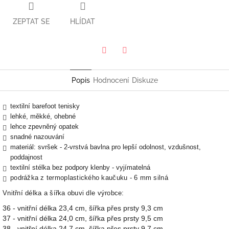
ZEPTAT SE
HLÍDAT
Twitter
Facebook
Popis
Hodnocení
Diskuze
textilní barefoot tenisky
lehké, měkké, ohebné
lehce zpevněný opatek
snadné nazouvání
materiál: svršek - 2-vrstvá bavlna pro lepší odolnost, vzdušnost,
poddajnost
textilní stélka bez podpory klenby - vyjímatelná
podrážka z termoplastického kaučuku - 6 mm silná
Vnitřní délka a šířka obuvi dle výrobce:
36 - vnitřní délka 23,4 cm, šířka přes prsty 9,3 cm
37 - vnitřní délka 24,0 cm, šířka přes prsty 9,5 cm
38 - vnitřní délka 24,7 cm, šířka přes prsty 9,7 cm