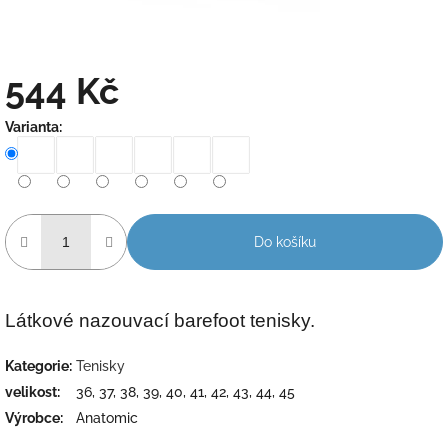
544 Kč
Měrná
Varianta:
cena:
Do košíku
Látkové nazouvací barefoot tenisky.
Kategorie
:
Tenisky
velikost
:
36, 37, 38, 39, 40, 41, 42, 43, 44, 45
Výrobce
:
Anatomic