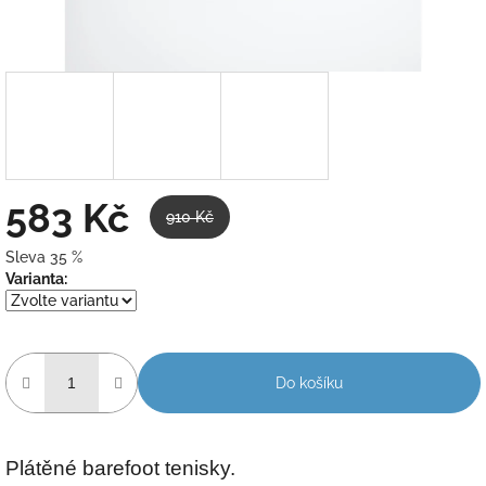
583 Kč
910 Kč
Sleva 35 %
Měrná
Varianta:
cena:
Do košíku
Plátěné barefoot tenisky.