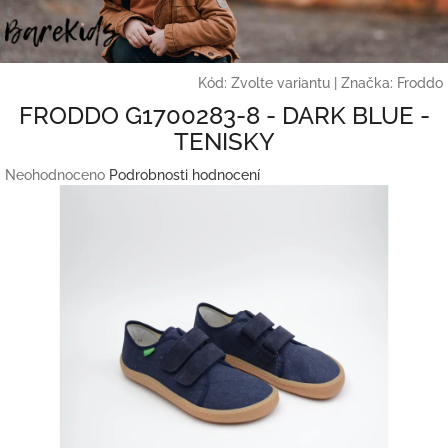
Přejít
na
obsah
Kód:
Zvolte variantu
|
Značka:
Froddo
FRODDO G1700283-8 - DARK BLUE -
TENISKY
Průměrné
Neohodnoceno
Podrobnosti hodnocení
hodnocení
produktu
je
0,0
z
5
hvězdiček.