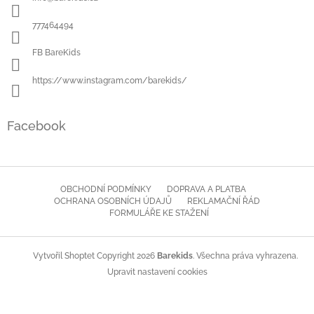
t
í
777464494
FB BareKids
https://www.instagram.com/barekids/
Facebook
OBCHODNÍ PODMÍNKY
DOPRAVA A PLATBA
OCHRANA OSOBNÍCH ÚDAJŮ
REKLAMAČNÍ ŘÁD
FORMULÁŘE KE STAŽENÍ
Copyright 2026
Barekids
. Všechna práva vyhrazena.
Vytvořil Shoptet
Upravit nastavení cookies