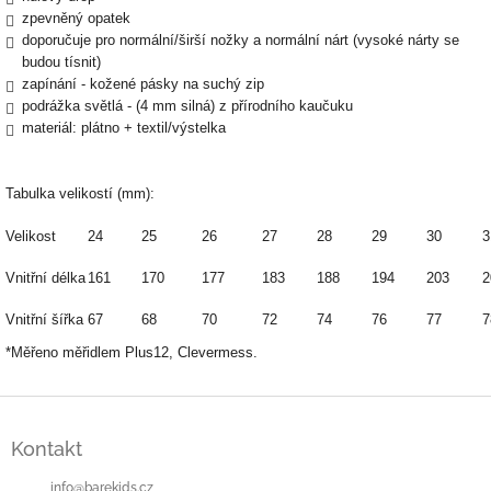
zpevněný opatek
doporučuje pro normální/širší nožky a normální nárt (vysoké nárty se
budou tísnit)
zapínání - kožené pásky na suchý zip
podrážka světlá - (4 mm silná) z přírodního kaučuku
materiál: plátno + textil/výstelka
Tabulka velikostí (mm):
Velikost
24
25
26
27
28
29
30
3
Vnitřní délka
161
170
177
183
188
194
203
2
Vnitřní šířka
67
68
70
72
74
76
77
7
*Měřeno měřidlem Plus12, Clevermess.
Z
á
Kontakt
p
a
info
@
barekids.cz