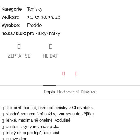
Kategorie
:
Tenisky
velikost
:
36, 37, 38, 39, 40
Výrobce
:
Froddo
holka/kluk
:
pro kluky/holky
ZEPTAT SE
HLÍDAT
Twitter
Facebook
Popis
Hodnocení
Diskuze
flexibilní, textilní, barefoot tenisky z Chorvatska
vhodné pro normální nožky, tvar prstů do vějířku
lehké, maximálně ohebné, vzdušné
anatomicky tvarovaná špička
lehký okop pro lepší odolnost
nulový drop