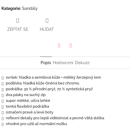
Kategorie
:
Sandály
ZEPTAT SE
HLÍDAT
Twitter
Facebook
Popis
Hodnocení
Diskuze
svršek: hladká a semišová kůže + měkký žerzejový lem
podšívka: hladká kůže činěná bez chromu
podrážka: 30 % přírodní pryž, 70 % syntetická pryž
dva pásky na suchý zip
super měkké, ultra lehké
tenká flexibilní podrážka
označení pravé a levé boty
reflexní detaily pro lepší viditelnost a pevně všitá stélka
vhodné pro užší až normální nožku