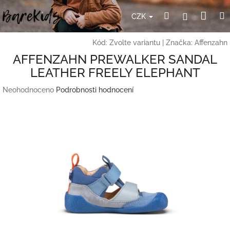
Přejít
Nák
Hledat
Přihlášení
na
CZK
obsah
koší
Kód:
Zvolte variantu
|
Značka:
Affenzahn
AFFENZAHN PREWALKER SANDAL
LEATHER FREELY ELEPHANT
Průměrné
Neohodnoceno
Podrobnosti hodnocení
hodnocení
produktu
je
0,0
z
5
hvězdiček.