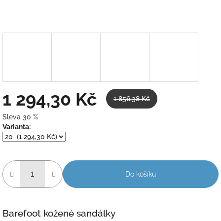
1 294,30 Kč
1 856,38 Kč
Sleva 30 %
Měrná
Varianta:
cena:
Do košíku
Barefoot kožené sandálky