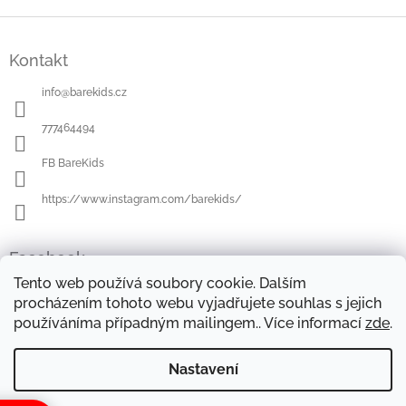
Z
á
Kontakt
p
a
info
@
barekids.cz
t
í
777464494
FB BareKids
https://www.instagram.com/barekids/
Facebook
Tento web používá soubory cookie. Dalším
procházením tohoto webu vyjadřujete souhlas s jejich
používáníma případným mailingem.. Více informací
zde
.
OBCHODNÍ PODMÍNKY
DOPRAVA A PLATBA
OCHRANA OSOBNÍCH ÚDAJŮ
REKLAMAČNÍ ŘÁD
Nastavení
FORMULÁŘE KE STAŽENÍ