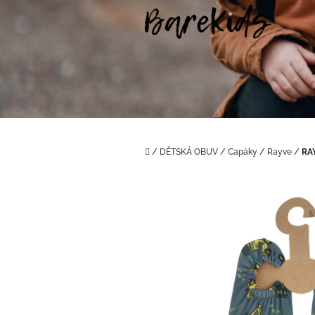
Přejít
na
obsah
Domů
/
DĚTSKÁ OBUV
/
Capáky
/
Rayve
/
RA