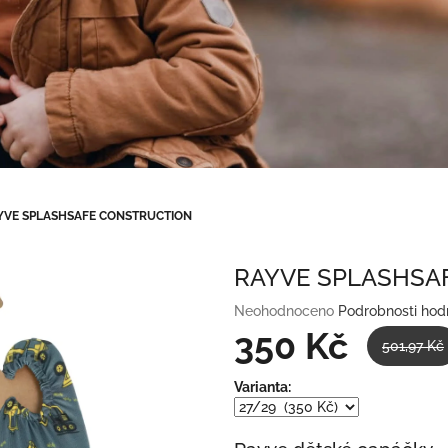
YVE SPLASHSAFE CONSTRUCTION
RAYVE SPLASHSA
Průměrné
Neohodnoceno
Podrobnosti hod
hodnocení
350 Kč
501,97 Kč
produktu
je
Měrná
Varianta:
0,0
cena:
z
5