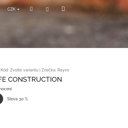
Nákupní
Hledat
Přihlášení
CZK
košík
Kód:
Zvolte variantu
|
Značka:
Rayve
FE CONSTRUCTION
nocení
Sleva 30 %