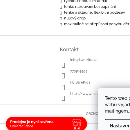
rychleschnoucí materiál
lehké nazouvání bez zapínání
lehké a skladné, flexibilní podešev
nulový drop
maximálně se přizpůsobí pohybu dět
Z
á
Kontakt
p
a
info
@
barekids.cz
t
í
777464494
FB BareKids
https://www.instagram.com/bareki
Tento web 
webu vyjad
mailingem..
OBCHODNÍ PODMÍNKY
Prodejna je nyní zavřena
Nastaven
Otevírací doba
Skrýt