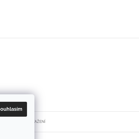
ouhlasím
FORMULÁŘE KE STAŽENÍ