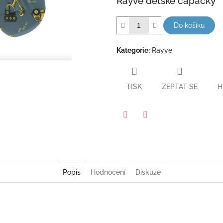
Rayve dětské capáčky
hvězdiček.
Do košíku
Kategorie
:
Rayve
TISK
ZEPTAT SE
H
Twitter
Facebook
Popis
Hodnocení
Diskuze