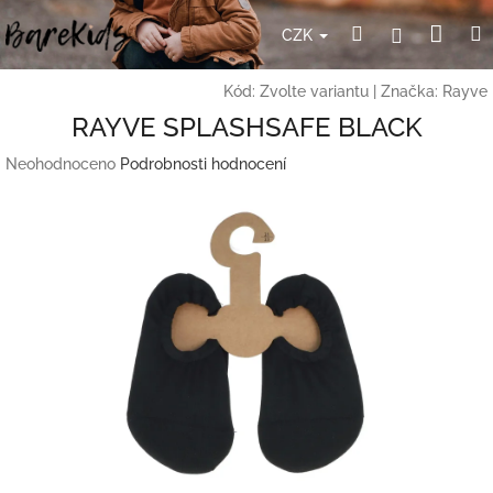
Přejít
Nák
Hledat
Přihlášení
na
CZK
obsah
koší
Kód:
Zvolte variantu
|
Značka:
Rayve
RAYVE SPLASHSAFE BLACK
Průměrné
Neohodnoceno
Podrobnosti hodnocení
hodnocení
produktu
je
0,0
z
5
hvězdiček.