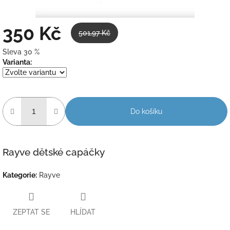
350 Kč
501,97 Kč
Sleva 30 %
Měrná
Varianta:
cena:
Do košíku
Rayve dětské capáčky
Kategorie
:
Rayve
ZEPTAT SE
HLÍDAT