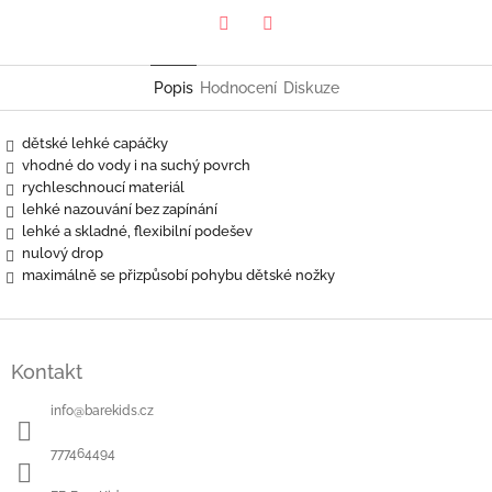
Twitter
Facebook
Popis
Hodnocení
Diskuze
dětské lehké capáčky
vhodné do vody i na suchý povrch
rychleschnoucí materiál
lehké nazouvání bez zapínání
lehké a skladné, flexibilní podešev
nulový drop
maximálně se přizpůsobí pohybu dětské nožky
Z
á
Kontakt
p
a
info
@
barekids.cz
t
í
777464494