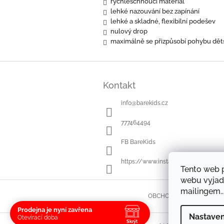
rychleschnoucí materiál
lehké nazouvání bez zapínání
lehké a skladné, flexibilní podešev
nulový drop
maximálně se přizpůsobí pohybu dět
Z
á
Kontakt
p
a
info
@
barekids.cz
t
í
777464494
FB BareKids
https://www.instagram.com/bareki
Tento web 
webu vyjad
mailingem..
OBCHODNÍ PODMÍNKY
Prodejna je nyní zavřena
Nastaven
Otevírací doba
Skrýt