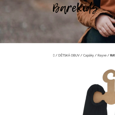
Přejít
na
obsah
Domů
/
DĚTSKÁ OBUV
/
Capáky
/
Rayve
/
RA