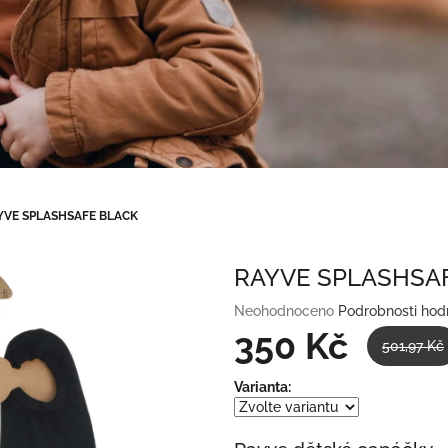
YVE SPLASHSAFE BLACK
RAYVE SPLASHSA
Průměrné
Neohodnoceno
Podrobnosti hod
hodnocení
350 Kč
501,97 Kč
produktu
je
Měrná
Varianta:
0,0
cena:
z
5