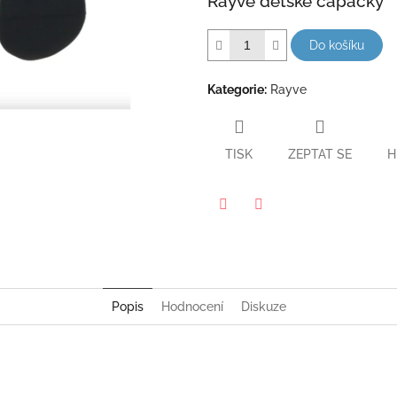
Rayve dětské capáčky
hvězdiček.
Do košíku
Kategorie
:
Rayve
TISK
ZEPTAT SE
H
Twitter
Facebook
Popis
Hodnocení
Diskuze