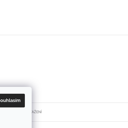
ouhlasím
FORMULÁŘE KE STAŽENÍ