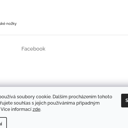
ské nožky
Facebook
ds/
používá soubory cookie. Dalším procházením tohoto
S
řujete souhlas s jejich používáníma případným
 Více informací
zde
.
DOPRAVA A PLATBA
OCHRANA OSOBNÍCH ÚDAJŮ
REKLAMAČNÍ ŘÁD
í