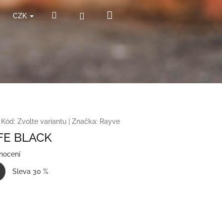
Nákupní
Hledat
Přihlášení
CZK
košík
Kód:
Zvolte variantu
|
Značka:
Rayve
FE BLACK
nocení
Sleva 30 %