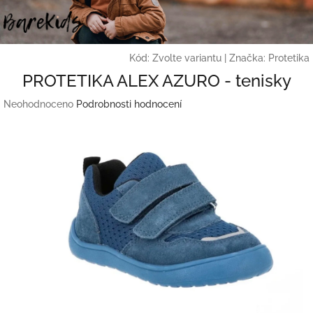
Přejít
na
obsah
Kód:
Zvolte variantu
|
Značka:
Protetika
PROTETIKA ALEX AZURO - tenisky
Průměrné
Neohodnoceno
Podrobnosti hodnocení
hodnocení
produktu
je
0,0
z
5
hvězdiček.