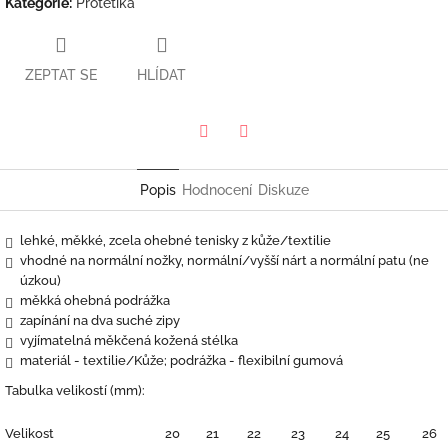
Kategorie
:
Protetika
ZEPTAT SE
HLÍDAT
Twitter
Facebook
Popis
Hodnocení
Diskuze
lehké, měkké, zcela ohebné tenisky z kůže/textilie
vhodné na normální nožky, normální/vyšší nárt a normální patu (ne
úzkou)
měkká ohebná podrážka
zapínání na dva suché zipy
vyjímatelná měkčená kožená stélka
materiál - textilie/Kůže; podrážka - flexibilní gumová
Tabulka velikostí (mm):
Velikost
20
21
22
23
24
25
26