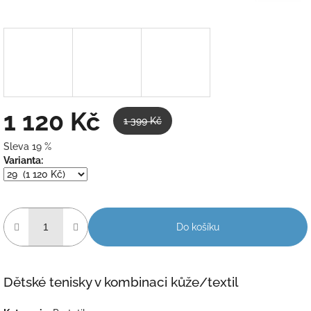
1 120 Kč
1 399 Kč
Sleva 19 %
Měrná
Varianta:
cena:
Do košíku
Dětské tenisky v kombinaci kůže/textil