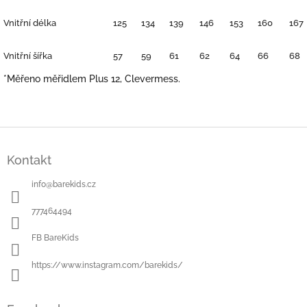
Vnitřní délka
125
134
139
146
153
160
167
Vnitřní šířka
57
59
61
62
64
66
68
*Měřeno měřidlem Plus 12, Clevermess.
Z
á
Kontakt
p
a
info
@
barekids.cz
t
í
777464494
FB BareKids
https://www.instagram.com/barekids/