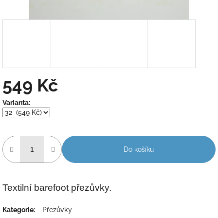
549 Kč
Měrná
Varianta:
cena:
Do košíku
Textilní barefoot přezůvky.
Kategorie
:
Přezůvky