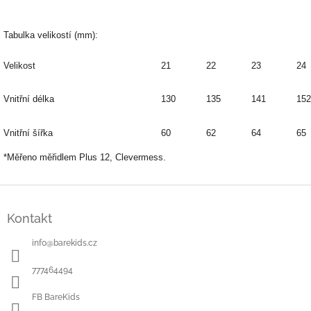
Tabulka velikostí (mm):
Velikost
21
22
23
24
Vnitřní délka
130
135
141
152
Vnitřní šířka
60
62
64
65
*Měřeno měřidlem Plus 12, Clevermess.
Z
á
Kontakt
p
a
info
@
barekids.cz
t
í
777464494
FB BareKids