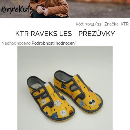
Přejít
na
obsah
Kód:
7634/32
|
Značka:
KTR
KTR RAVEKS LES - PŘEZŮVKY
Průměrné
Neohodnoceno
Podrobnosti hodnocení
hodnocení
produktu
je
0,0
z
5
hvězdiček.