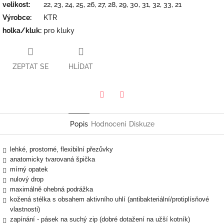
velikost
:
22, 23, 24, 25, 26, 27, 28, 29, 30, 31, 32, 33, 21
Výrobce
:
KTR
holka/kluk
:
pro kluky
ZEPTAT SE
HLÍDAT
Twitter
Facebook
Popis
Hodnocení
Diskuze
lehké, prostorné, flexibilní přezůvky
anatomicky tvarovaná špička
mírný opatek
nulový drop
maximálně ohebná podrážka
kožená stélka s obsahem aktivního uhlí (antibakteriální/protiplísňové
vlastnosti)
zapínání - pásek na suchý zip (dobré dotažení na užší kotník)