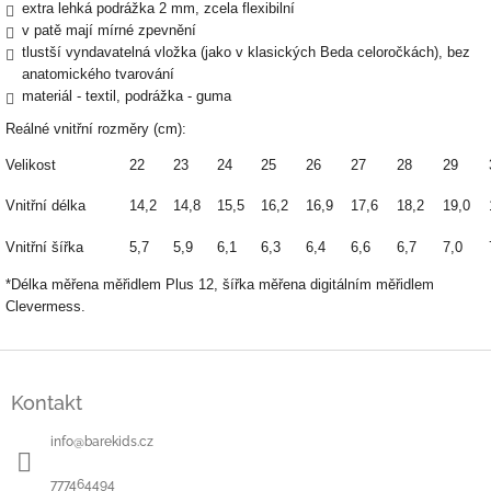
extra lehká podrážka 2 mm, zcela flexibilní
v patě mají mírné zpevnění
tlustší vyndavatelná vložka (jako v klasických Beda celoročkách), bez
anatomického tvarování
materiál - textil, podrážka - guma
Reálné vnitřní rozměry (cm):
Velikost
22
23
24
25
26
27
28
29
Vnitřní délka
14,2
14,8
15,5
16,2
16,9
17,6
18,2
19,0
Vnitřní šířka
5,7
5,9
6,1
6,3
6,4
6,6
6,7
7,0
*Délka měřena měřidlem Plus 12, šířka měřena digitálním měřidlem
Clevermess.
Z
á
Kontakt
p
a
info
@
barekids.cz
t
í
777464494