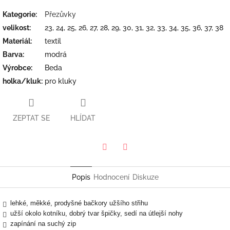
Kategorie
:
Přezůvky
velikost
:
23, 24, 25, 26, 27, 28, 29, 30, 31, 32, 33, 34, 35, 36, 37, 38
Materiál
:
textil
Barva
:
modrá
Výrobce
:
Beda
holka/kluk
:
pro kluky
ZEPTAT SE
HLÍDAT
Twitter
Facebook
Popis
Hodnocení
Diskuze
lehké, měkké, prodyšné bačkory užšího střihu
užší okolo kotníku, dobrý tvar špičky, sedí na útlejší nohy
zapínání na suchý zip