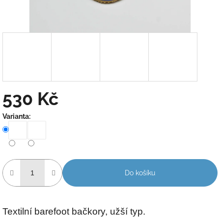
530 Kč
Měrná
Varianta:
cena:
Do košíku
Textilní barefoot bačkory, užší typ.