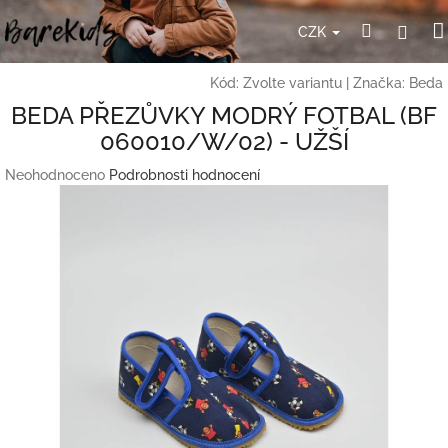
Přejít
Hledat
Přihl
na
CZK
obsah
Kód:
Zvolte variantu
|
Značka:
Beda
BEDA PŘEZŮVKY MODRÝ FOTBAL (BF
060010/W/02) - UŽŠÍ
Průměrné
Neohodnoceno
Podrobnosti hodnocení
hodnocení
produktu
je
0,0
z
5
hvězdiček.