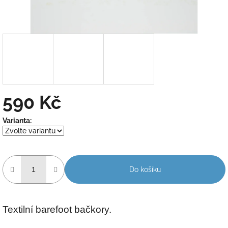
590 Kč
Měrná
Varianta:
cena:
Do košíku
Textilní barefoot bačkory.