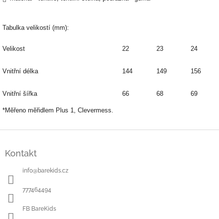
Tabulka velikostí (mm):
Velikost
22
23
24
Vnitřní délka
144
149
156
Vnitřní šířka
66
68
69
*Měřeno měřidlem Plus 1, Clevermess.
Z
á
Kontakt
p
a
info
@
barekids.cz
t
í
777464494
FB BareKids