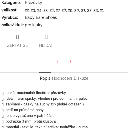
Kategorie
:
Přezůvky
velikost
:
22, 23, 24, 25, 26, 27, 28, 29, 30, 31, 32, 33, 21
Výrobce
:
Baby Bare Shoes
holka/kluk
:
pro kluky
ZEPTAT SE
HLÍDAT
Twitter
Facebook
Popis
Hodnocení
Diskuze
lehké, maximálně flexibilní přezůvky
ideální tvar špičky, vhodné i pro dominantní palec
zapínání - pásky na suchý zip (dobré dotažení)
sedí na průměrné nohy
lehce vyztužené v patní části
podrážka 3 mm, protiskluzová
materiál - textilie, textilní stélka; podrážka - guma