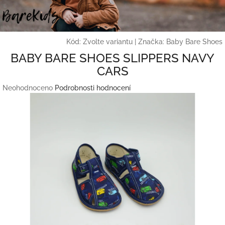
Přejít
na
obsah
Kód:
Zvolte variantu
|
Značka:
Baby Bare Shoes
BABY BARE SHOES SLIPPERS NAVY
CARS
Průměrné
Neohodnoceno
Podrobnosti hodnocení
hodnocení
produktu
je
0,0
z
5
hvězdiček.