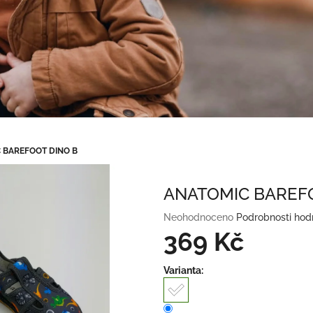
 BAREFOOT DINO B
ANATOMIC BAREFO
Průměrné
Neohodnoceno
Podrobnosti hod
hodnocení
369 Kč
produktu
je
Měrná
Varianta:
0,0
cena:
z
5