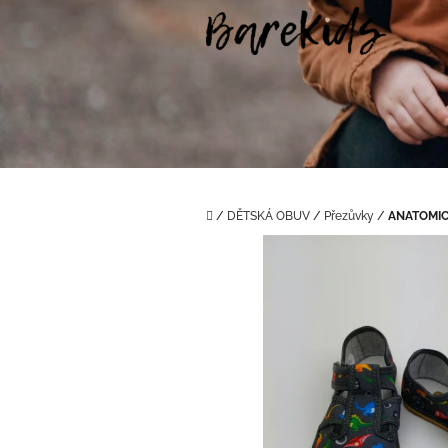
Přejít
na
obsah
Domů
/
DĚTSKÁ OBUV
/
Přezůvky
/
ANATOMIC