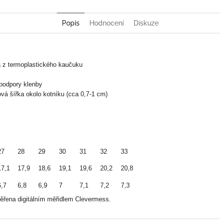
Popis
Hodnocení
Diskuze
a z termoplastického kaučuku
 podpory klenby
ová šířka okolo kotníku (cca 0,7-1 cm)
27
28
29
30
31
32
33
17,1
17,9
18,6
19,1
19,6
20,2
20,8
6,7
6,8
6,9
7
7,1
7,2
7,3
měřena digitálním měřidlem Clevermess.