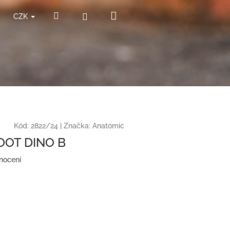
Nákupní
Hledat
Přihlášení
CZK
košík
Kód:
2822/24
|
Značka:
Anatomic
OT DINO B
nocení