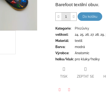
hvězdiček.
Barefoot textilní obuv.
Do košíku
Kategorie
:
Přezůvky
velikost
:
24, 25, 26, 27, 28, 29,
Materiál
:
textil
Barva
:
modrá
Výrobce
:
Anatomic
holka/kluk
:
pro kluky/holky
TISK
ZEPTAT SE
H
Twitter
Facebook