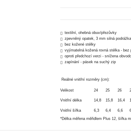
textilní, ohebná obuv/přezůvky
zpevněný opatek, 3 mm silná podrážk
bez kožené stélky
vyjímatelná kožená rovná stélka - bez
oproti předchozí verzi - snížena obvod
zapínání - pásek na suchý zip
Reálné vnitřní rozměry (cm):
Velikost
24
25
26
Vnitřní délka
14,8
15,8
16,4
Vnitřní šířka
6,3
6,4
6,6
*Délka měřena měřidlem Plus 12, šířka 