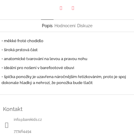
Twitter
Facebook
Popis
Hodnocení
Diskuze
• měkké froté chodidlo
• široká prstová část
• anatomické tvarování na levou a pravou nohu
• ideální pro nošení v barefootové obuvi
• špička ponožky je uzavřena náročnějším řetízkováním, proto je spoj
dokonale hladký a nehrozí, že ponožka bude tlačit
Z
á
Kontakt
p
a
info
@
barekids.cz
t
í
777464494