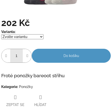
202 Kč
Měrná
Varianta:
cena:
Do košíku
Froté ponožky bareoot střihu
Kategorie
:
Ponožky
ZEPTAT SE
HLÍDAT