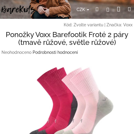
Přejít
Nák
Hledat
Přihlášení
na
CZK
obsah
koší
Kód:
Zvolte variantu
|
Značka:
Voxx
Ponožky Voxx Barefootik Froté 2 páry
(tmavě růžové, světle růžové)
Průměrné
Neohodnoceno
Podrobnosti hodnocení
hodnocení
produktu
je
0,0
z
5
hvězdiček.