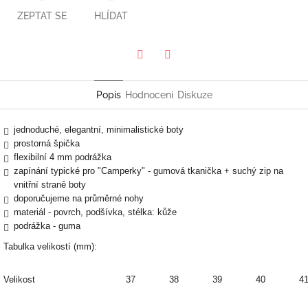
ZEPTAT SE
HLÍDAT
Twitter
Facebook
Popis
Hodnocení
Diskuze
jednoduché, elegantní, minimalistické boty
prostorná špička
flexibilní 4 mm podrážka
zapínání typické pro "Camperky" - gumová tkanička + suchý zip na
vnitřní straně boty
doporučujeme na průměrné nohy
materiál - povrch, podšívka, stélka: kůže
podrážka - guma
Tabulka velikostí (mm):
Velikost
37
38
39
40
4