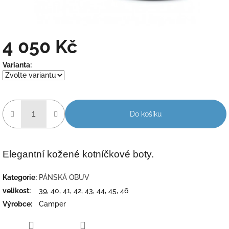
4 050 Kč
Měrná
Varianta:
cena:
Do košíku
Elegantní kožené kotníčkové boty.
Kategorie
:
PÁNSKÁ OBUV
velikost
:
39, 40, 41, 42, 43, 44, 45, 46
Výrobce
:
Camper