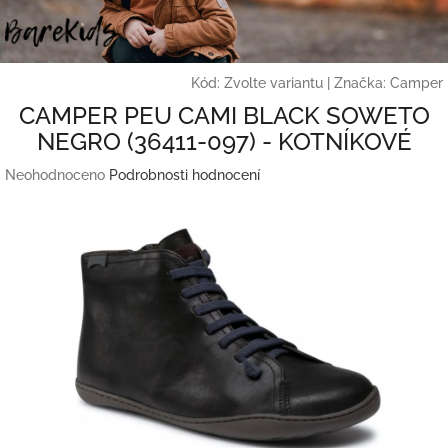
Přejít
na
obsah
Kód:
Zvolte variantu
|
Značka:
Camper
CAMPER PEU CAMI BLACK SOWETO
NEGRO (36411-097) - KOTNÍKOVÉ
Průměrné
Neohodnoceno
Podrobnosti hodnocení
hodnocení
produktu
je
0,0
z
5
hvězdiček.