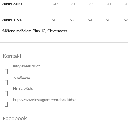
Vnitřní délka
243
250
255
260
2
Vnitřní šířka
90
92
94
96
9
*Měřeno měřidlem Plus 12, Clevermess.
Z
á
Kontakt
p
a
info
@
barekids.cz
t
í
777464494
FB BareKids
https://www.instagram.com/barekids/
Facebook