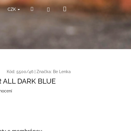
Nákupní
Hledat
Přihlášení
CZK
košík
Kód:
5500/46
|
Značka:
Be Lenka
 ALL DARK BLUE
nocení