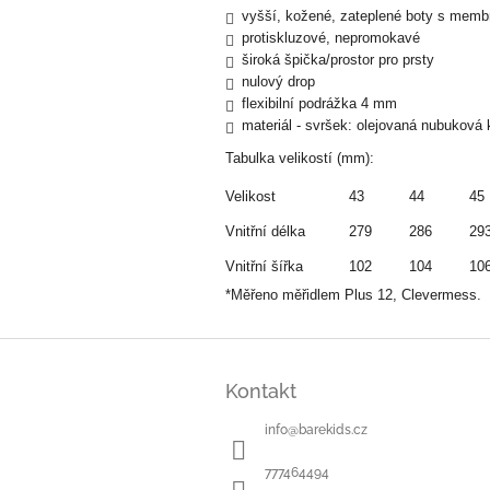
vyšší, kožené, zateplené boty s memb
protiskluzové, nepromokavé
široká špička/prostor pro prsty
nulový drop
flexibilní podrážka 4 mm
materiál - svršek: olejovaná nubuková 
Tabulka velikostí (mm):
Velikost
43
44
45
Vnitřní délka
279
286
29
Vnitřní šířka
102
104
10
*Měřeno měřidlem Plus 12, Clevermess.
Z
á
Kontakt
p
a
info
@
barekids.cz
t
í
777464494