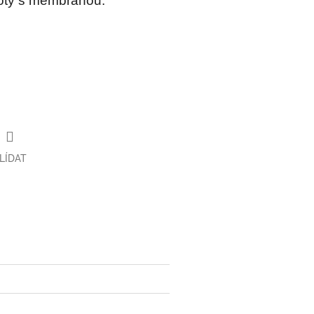
boty s membránou.
LÍDAT