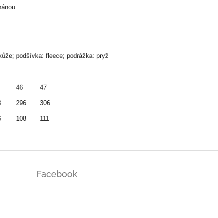
ránou
kůže; podšívka: fleece; podrážka: pryž
46
47
3
296
306
6
108
111
Facebook