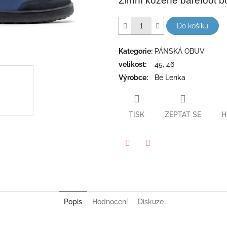
Zimní kožené barefoot 
hvězdiček.
Do košíku
Kategorie
:
PÁNSKÁ OBUV
velikost
:
45, 46
Výrobce
:
Be Lenka
TISK
ZEPTAT SE
H
Twitter
Facebook
Popis
Hodnocení
Diskuze