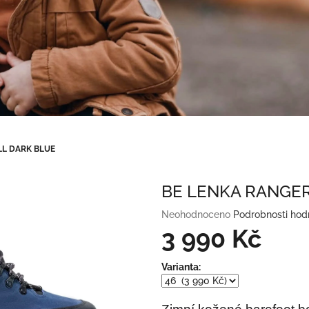
LL DARK BLUE
BE LENKA RANGER
Průměrné
Neohodnoceno
Podrobnosti hod
hodnocení
3 990 Kč
produktu
je
Měrná
Varianta:
0,0
cena:
z
5