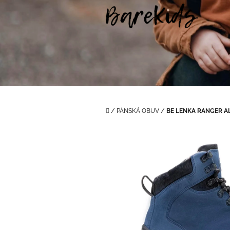
Přejít
na
obsah
Domů
/
PÁNSKÁ OBUV
/
BE LENKA RANGER A