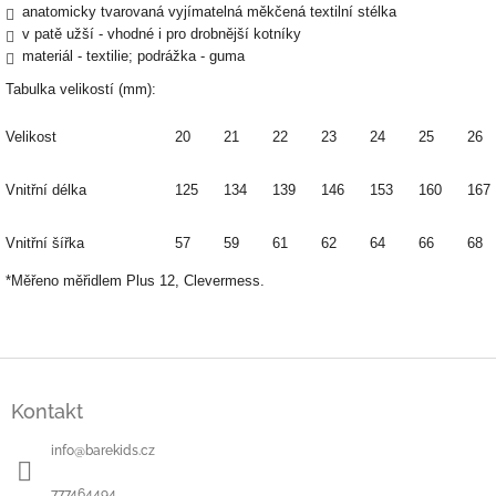
anatomicky tvarovaná vyjímatelná měkčená textilní stélka
v patě užší - vhodné i pro drobnější kotníky
materiál - textilie; podrážka - guma
Tabulka velikostí (mm):
Velikost
20
21
22
23
24
25
26
Vnitřní délka
125
134
139
146
153
160
167
Vnitřní šířka
57
59
61
62
64
66
68
*Měřeno měřidlem Plus 12, Clevermess.
Z
á
Kontakt
p
a
info
@
barekids.cz
t
í
777464494