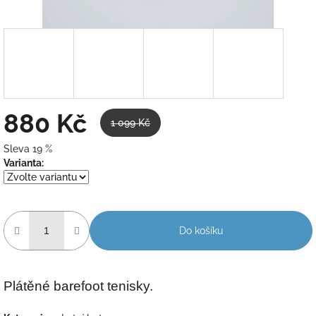
880 Kč
1 099 Kč
Sleva 19 %
Měrná
Varianta:
cena:
Do košíku
Plátěné barefoot tenisky.