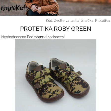
Přejít
na
obsah
Kód:
Zvolte variantu
|
Značka:
Protetika
PROTETIKA ROBY GREEN
Průměrné
Neohodnoceno
Podrobnosti hodnocení
hodnocení
produktu
je
0,0
z
5
hvězdiček.