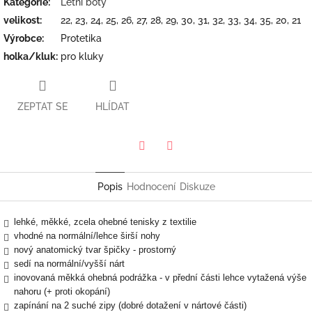
Kategorie
:
Letní boty
velikost
:
22, 23, 24, 25, 26, 27, 28, 29, 30, 31, 32, 33, 34, 35, 20, 21
Výrobce
:
Protetika
holka/kluk
:
pro kluky
ZEPTAT SE
HLÍDAT
Twitter
Facebook
Popis
Hodnocení
Diskuze
lehké, měkké, zcela ohebné tenisky z textilie
vhodné na normální/lehce širší nohy
nový anatomický tvar špičky - prostorný
sedí na normální/vyšší nárt
inovovaná měkká ohebná podrážka - v přední části lehce vytažená výše
nahoru (+ proti okopání)
zapínání na 2 suché zipy (dobré dotažení v nártové části)