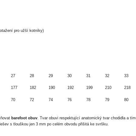
otažení pro užší kotníky)
27
28
29
30
31
32
33
177
182
190
192
199
210
218
70
72
74
76
78
79
80
plňovat
barefoot obuv
. Tvar obuvi respektující anatomický tvar chodidla a tí
odešev s tlouškou jen 3 mm po celém obvodu přišitá ke svršku.