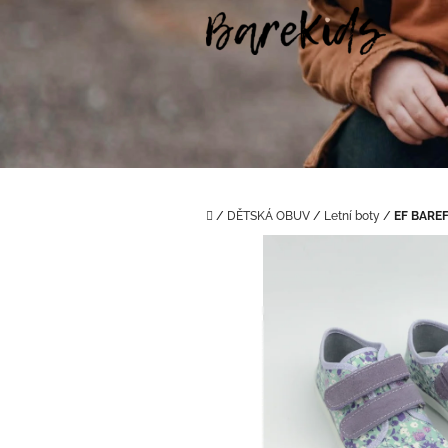
Přejít
na
obsah
Domů
/
DĚTSKÁ OBUV
/
Letní boty
/
EF BAREF