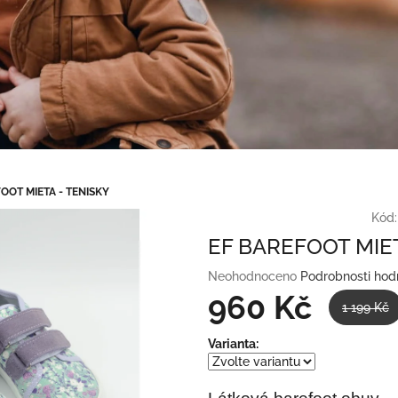
OOT MIETA - TENISKY
Kód:
EF BAREFOOT MIET
Průměrné
Neohodnoceno
Podrobnosti hod
hodnocení
960 Kč
1 199 Kč
produktu
je
Měrná
Varianta:
0,0
cena:
z
5