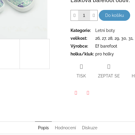
Látková barefoot obuv.
hvězdiček.
Do košíku
Kategorie
:
Letní boty
velikost
:
26, 27, 28, 29, 30, 31,
Výrobce
:
Ef barefoot
holka/kluk
:
pro holky
TISK
ZEPTAT SE
H
Twitter
Facebook
Popis
Hodnocení
Diskuze