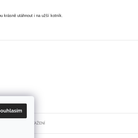
ou krásně utáhnout i na užší kotník.
ouhlasím
FORMULÁŘE KE STAŽENÍ