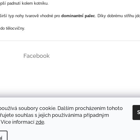
pší padnutí kolem kotníku.
širší typ nohy tvarově vhodné pro
dominantní palec
. Díky dobrému střihu jd
do tělocvičny.
Facebook
ds/
používá soubory cookie. Dalším procházením tohoto
S
řujete souhlas s jejich používáníma případným
 Více informací
zde
.
DOPRAVA A PLATBA
OCHRANA OSOBNÍCH ÚDAJŮ
REKLAMAČNÍ ŘÁD
í