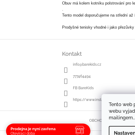
Obuv má kolem kotníku polstrování pro le
.
Tento model doporučujeme na střední až 
Prodyšné tenisky vhodné i jako přezůvky 
Z
á
Kontakt
p
a
info
@
barekids.cz
t
í
777464494
FB BareKids
https://www.instagram.com/bareki
Tento web 
webu vyjad
mailingem..
OBCHODNÍ PODMÍNKY
Prodejna je nyní zavřena
Nastaven
Otevírací doba