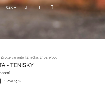
Nákupní
Hledat
Přihlášení
CZK
košík
Zvolte variantu
|
Značka:
Ef barefoot
A - TENISKY
nocení
Sleva 19 %