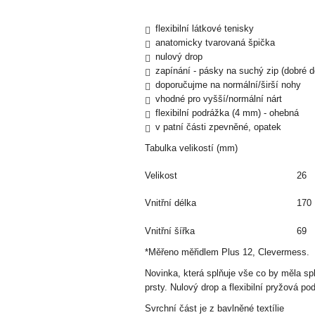
flexibilní látkové tenisky
anatomicky tvarovaná špička
nulový drop
zapínání - pásky na suchý zip (dobré d
doporučujme na normální/širší nohy
vhodné pro vyšší/normální nárt
flexibilní podrážka (4 mm) - ohebná
v patní části zpevněné, opatek
Tabulka velikostí (mm)
Velikost
26
Vnitřní délka
170
Vnitřní šířka
69
*Měřeno měřidlem Plus 12, Clevermess.
Novinka, která splňuje vše co by měla s
prsty. Nulový drop a flexibilní pryžová p
Svrchní část je z bavlněné textílie