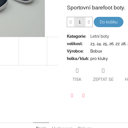
5
Sportovní barefoot boty.
hvězdiček.
Do košíku
Kategorie
:
Letní boty
velikost
:
23, 24, 25, 26, 27, 28,
Výrobce
:
Bobux
holka/kluk
:
pro kluky
TISK
ZEPTAT SE
H
Twitter
Facebook