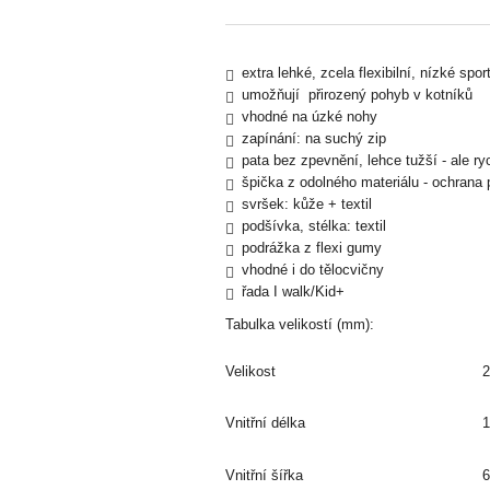
extra lehké, zcela flexibilní, nízké spor
umožňují přirozený pohyb v kotníků
vhodné na úzké nohy
zapínání: na suchý zip
pata bez zpevnění, lehce tužší - ale r
špička z odolného materiálu - ochrana p
svršek: kůže + textil
podšívka, stélka: textil
podrážka z flexi gumy
vhodné i do tělocvičny
řada I walk/Kid+
Tabulka velikostí (mm):
Velikost
2
Vnitřní délka
1
Vnitřní šířka
6