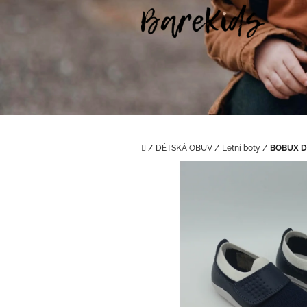
Přejít
na
obsah
Domů
/
DĚTSKÁ OBUV
/
Letní boty
/
BOBUX DI