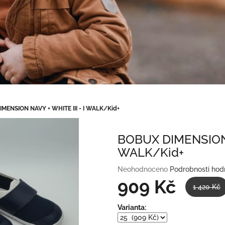
MENSION NAVY + WHITE III - I WALK/Kid+
BOBUX DIMENSION N
WALK/Kid+
Průměrné
Neohodnoceno
Podrobnosti hod
hodnocení
909 Kč
1 420 Kč
produktu
je
Měrná
Varianta:
0,0
cena:
z