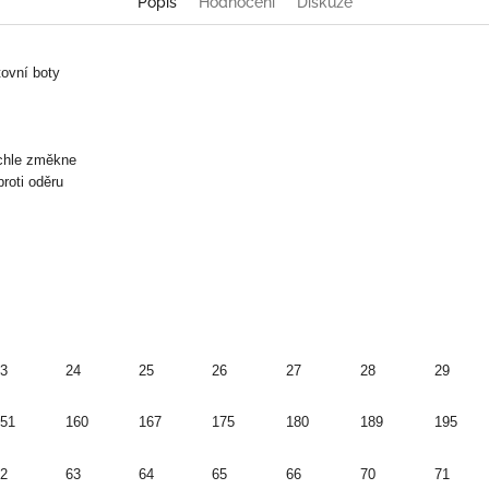
Popis
Hodnocení
Diskuze
tovní boty
ychle změkne
roti oděru
3
24
25
26
27
28
29
51
160
167
175
180
189
195
2
63
64
65
66
70
71