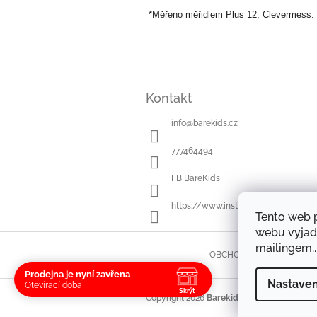
*Měřeno měřidlem Plus 12, Clevermess.
Z
á
Kontakt
p
a
info
@
barekids.cz
t
í
777464494
FB BareKids
https://www.instagram.com/bareki
Tento web 
webu vyjad
mailingem..
OBCHODNÍ PODMÍNKY
Prodejna je nyní zavřena
Nastaven
Otevírací doba
Skrýt
Copyright 2026
Barekids
. Všechna práva v
Navštivte nás osobně