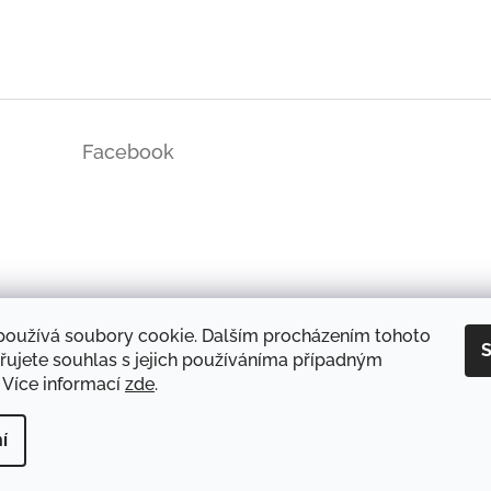
Facebook
ds/
používá soubory cookie. Dalším procházením tohoto
S
řujete souhlas s jejich používáníma případným
 Více informací
zde
.
DOPRAVA A PLATBA
OCHRANA OSOBNÍCH ÚDAJŮ
REKLAMAČNÍ ŘÁD
í
yhrazena.
Upravit nastavení cookies