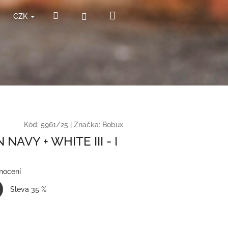
Nákupní
Hledat
Přihlášení
CZK
košík
Kód:
5961/25
|
Značka:
Bobux
AVY + WHITE III - I
nocení
Sleva 35 %