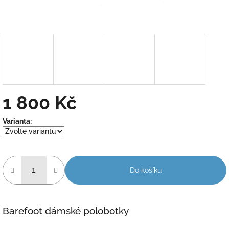
1 800 Kč
Měrná
Varianta:
cena:
Do košíku
Barefoot dámské polobotky