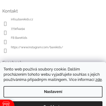
Z
á
Kontakt
p
a
info
@
barekids.cz
t
í
777464494
FB BareKids
https://www.instagram.com/barekids/
Facebook
Tento web používá soubory cookie. Dalším
procházením tohoto webu vyjadřujete souhlas s jejich
používáníma případným mailingem.. Více informací
zde
.
OBCHODNÍ PODMÍNKY
DOPRAVA A PLATBA
OCHRANA OSOBNÍCH ÚDAJŮ
REKLAMAČNÍ ŘÁD
Nastavení
FORMULÁŘE KE STAŽENÍ