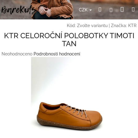
Přejít
Nák
Hledat
Přihlášení
na
CZK
obsah
koší
Kód:
Zvolte variantu
|
Značka:
KTR
KTR CELOROČNÍ POLOBOTKY TIMOTI
TAN
Průměrné
Neohodnoceno
Podrobnosti hodnocení
hodnocení
produktu
je
0,0
z
5
hvězdiček.