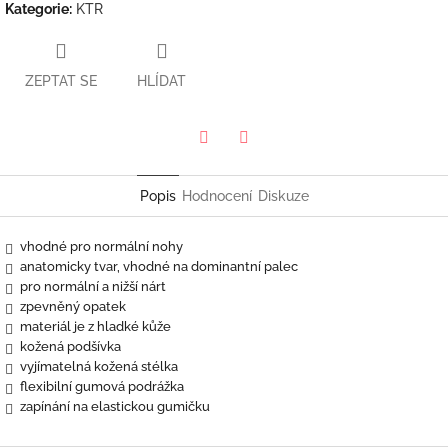
Kategorie
:
KTR
ZEPTAT SE
HLÍDAT
Twitter
Facebook
Popis
Hodnocení
Diskuze
vhodné pro normální nohy
anatomicky tvar, vhodné na dominantní palec
pro normální a nižší nárt
zpevněný opatek
materiál je z hladké kůže
kožená podšívka
vyjímatelná kožená stélka
flexibilní gumová podrážka
zapínání na elastickou gumičku