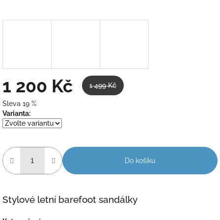
1 200 Kč
1 499 Kč
Sleva 19 %
Měrná
Varianta:
cena:
Do košíku
Stylové letní barefoot sandálky