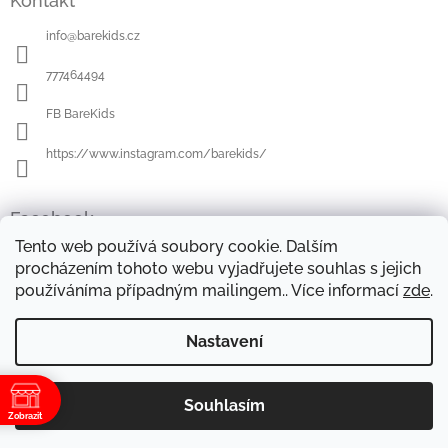
Kontakt
p
a
info
@
barekids.cz
t
í
777464494
FB BareKids
https://www.instagram.com/barekids/
Facebook
Tento web používá soubory cookie. Dalším
procházením tohoto webu vyjadřujete souhlas s jejich
používáníma případným mailingem.. Více informací
zde
.
OBCHODNÍ PODMÍNKY
DOPRAVA A PLATBA
OCHRANA OSOBNÍCH ÚDAJŮ
REKLAMAČNÍ ŘÁD
Nastavení
FORMULÁŘE KE STAŽENÍ
Souhlasím
Copyright 2026
Barekids
. Všechna práva vyhrazena.
Vytvořil Shoptet
Zobrazit
Upravit nastavení cookies
ě