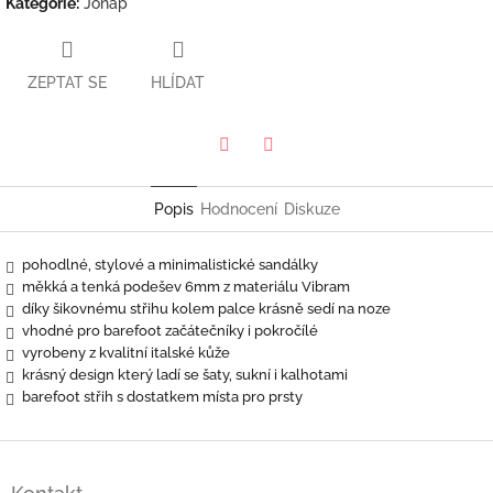
Kategorie
:
Jonap
ZEPTAT SE
HLÍDAT
Twitter
Facebook
Popis
Hodnocení
Diskuze
pohodlné, stylové a minimalistické sandálky
měkká a tenká podešev 6mm z materiálu Vibram
díky šikovnému střihu kolem palce krásně sedí na noze
vhodné pro barefoot začátečníky i pokročílé
vyrobeny z kvalitní italské kůže
krásný design který ladí se šaty, sukní i kalhotami
barefoot střih s dostatkem místa pro prsty
Z
á