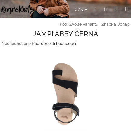
Přejít
Nák
Hledat
Přihlášení
na
CZK
obsah
koší
Kód:
Zvolte variantu
|
Značka:
Jonap
JAMPI ABBY ČERNÁ
Průměrné
Neohodnoceno
Podrobnosti hodnocení
hodnocení
produktu
je
0,0
z
5
hvězdiček.