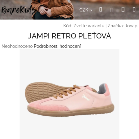
Přejít
Nák
Hledat
Přihlášení
na
CZK
obsah
koší
Kód:
Zvolte variantu
|
Značka:
Jonap
JAMPI RETRO PLEŤOVÁ
Průměrné
Neohodnoceno
Podrobnosti hodnocení
hodnocení
produktu
je
0,0
z
5
hvězdiček.