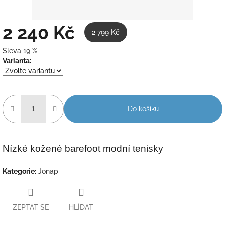
2 240 Kč
2 799 Kč
Sleva 19 %
Měrná
Varianta:
cena:
Do košíku
Nízké kožené barefoot modní tenisky
Kategorie
:
Jonap
ZEPTAT SE
HLÍDAT