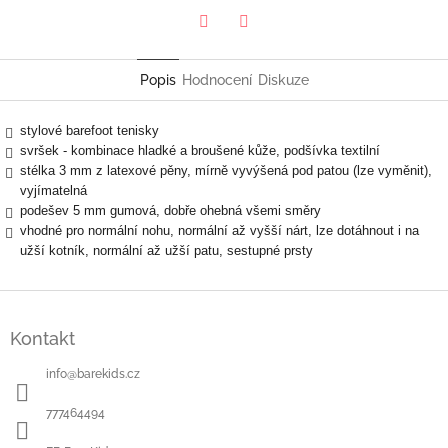
Twitter
Facebook
Popis
Hodnocení
Diskuze
stylové barefoot tenisky
svršek - kombinace hladké a broušené kůže, podšívka textilní
stélka 3 mm z latexové pěny, mírně vyvýšená pod patou (lze vyměnit),
vyjímatelná
podešev 5 mm gumová, dobře ohebná všemi směry
vhodné pro normální nohu, normální až vyšší nárt, lze dotáhnout i na
užší kotník, normální až užší patu, sestupné prsty
Z
á
Kontakt
p
a
info
@
barekids.cz
t
í
777464494