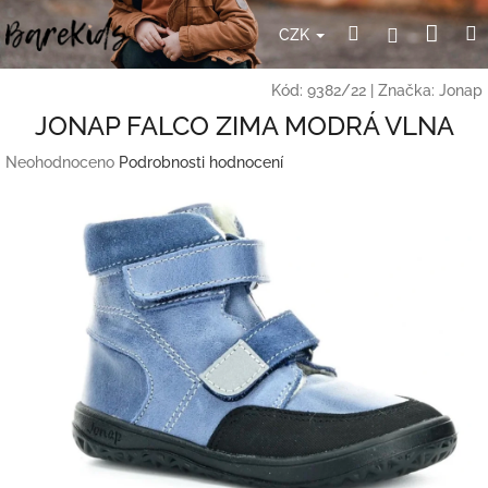
Přejít
Nák
Hledat
Přihlášení
na
CZK
obsah
koší
Kód:
9382/22
|
Značka:
Jonap
JONAP FALCO ZIMA MODRÁ VLNA
Průměrné
Neohodnoceno
Podrobnosti hodnocení
hodnocení
produktu
je
0,0
z
5
hvězdiček.