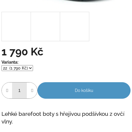
1 790 Kč
Měrná
Varianta:
cena:
Do košíku
Lehké barefoot boty s hřejivou podšívkou z ovčí
vlny.