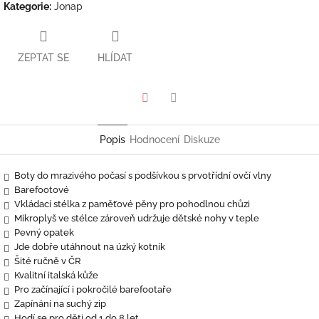
Kategorie
:
Jonap
ZEPTAT SE
HLÍDAT
Twitter
Facebook
Popis
Hodnocení
Diskuze
Boty do mrazivého počasí s podšívkou s prvotřídní ovčí vlny
Barefootové
Vkládací stélka z paměťové pěny pro pohodlnou chůzi
Mikroplyš ve stélce zároveň udržuje dětské nohy v teple
Pevný opatek
Jde dobře utáhnout na úzký kotník
Šité ručně v ČR
Kvalitní italská kůže
Pro začínající i pokročilé barefootaře
Zapínání na suchý zip
Hodí se pro děti od 1 do 8 let