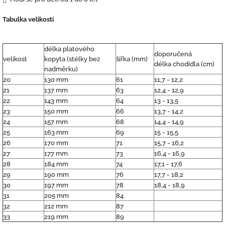
Tabulka velikostí
délka platového
doporučená
velikost
kopyta (stélky bez
šířka (mm)
délka chodidla (cm)
nadměrku)
20
130 mm
61
11,7 - 12,2
21
137 mm
63
12,4 - 12,9
22
143 mm
64
13 - 13,5
23
150 mm
66
13,7 - 14,2
24
157 mm
68
14,4 - 14,9
25
163 mm
69
15 - 15,5
26
170 mm
71
15,7 - 16,2
27
177 mm
73
16,4 - 16,9
28
184 mm
74
17,1 - 17,6
29
190 mm
76
17,7 - 18,2
30
197 mm
78
18,4 - 18,9
31
205 mm
84
32
212 mm
87
33
219 mm
89