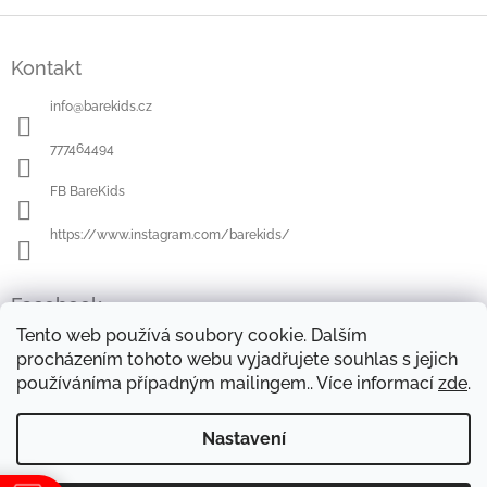
Z
á
Kontakt
p
a
info
@
barekids.cz
t
í
777464494
FB BareKids
https://www.instagram.com/barekids/
Facebook
Tento web používá soubory cookie. Dalším
procházením tohoto webu vyjadřujete souhlas s jejich
používáníma případným mailingem.. Více informací
zde
.
OBCHODNÍ PODMÍNKY
DOPRAVA A PLATBA
OCHRANA OSOBNÍCH ÚDAJŮ
REKLAMAČNÍ ŘÁD
Nastavení
FORMULÁŘE KE STAŽENÍ