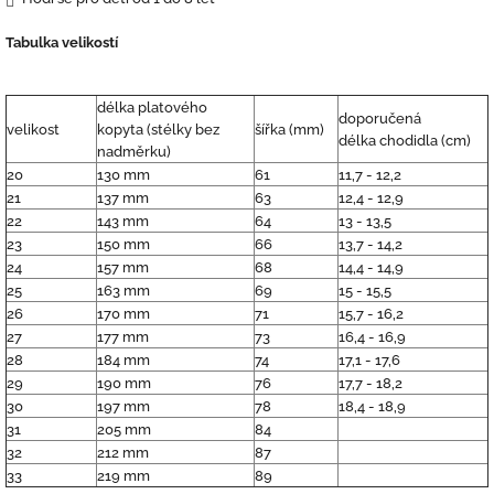
Tabulka velikostí
délka platového
doporučená
velikost
kopyta (stélky bez
šířka (mm)
délka chodidla (cm)
nadměrku)
20
130 mm
61
11,7 - 12,2
21
137 mm
63
12,4 - 12,9
22
143 mm
64
13 - 13,5
23
150 mm
66
13,7 - 14,2
24
157 mm
68
14,4 - 14,9
25
163 mm
69
15 - 15,5
26
170 mm
71
15,7 - 16,2
27
177 mm
73
16,4 - 16,9
28
184 mm
74
17,1 - 17,6
29
190 mm
76
17,7 - 18,2
30
197 mm
78
18,4 - 18,9
31
205 mm
84
32
212 mm
87
33
219 mm
89