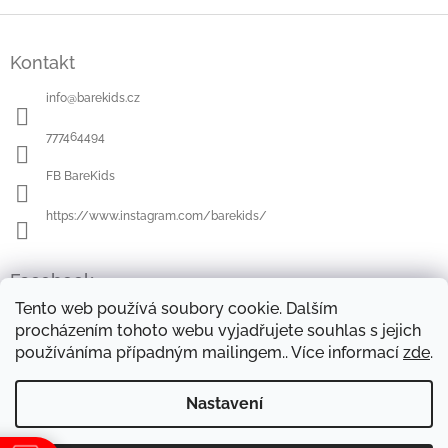
Z
á
Kontakt
p
a
info
@
barekids.cz
t
í
777464494
FB BareKids
https://www.instagram.com/barekids/
Facebook
Tento web používá soubory cookie. Dalším
procházením tohoto webu vyjadřujete souhlas s jejich
používáníma případným mailingem.. Více informací
zde
.
OBCHODNÍ PODMÍNKY
DOPRAVA A PLATBA
OCHRANA OSOBNÍCH ÚDAJŮ
REKLAMAČNÍ ŘÁD
Nastavení
FORMULÁŘE KE STAŽENÍ