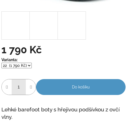
1 790 Kč
Měrná
Varianta:
cena:
Do košíku
Lehké barefoot boty s hřejivou podšívkou z ovčí
vlny.