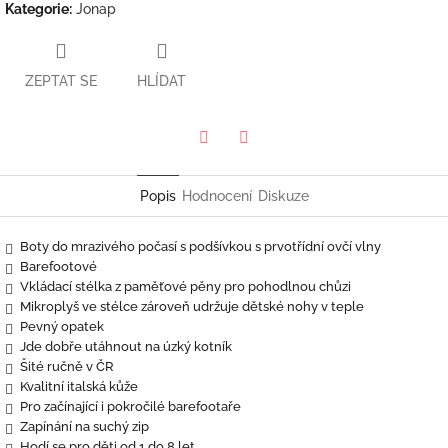
Kategorie
:
Jonap
ZEPTAT SE
HLÍDAT
Twitter
Facebook
Popis
Hodnocení
Diskuze
Boty do mrazivého počasí s podšívkou s prvotřídní ovčí vlny
Barefootové
Vkládací stélka z paměťové pěny pro pohodlnou chůzi
Mikroplyš ve stélce zároveň udržuje dětské nohy v teple
Pevný opatek
Jde dobře utáhnout na úzký kotník
Šité ručně v ČR
Kvalitní italská kůže
Pro začínající i pokročilé barefootaře
Zapínání na suchý zip
Hodí se pro děti od 1 do 8 let