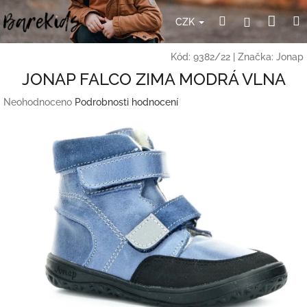
Přejít
Nák
Hledat
Přihlášení
na
CZK
obsah
koší
Kód:
9382/22
|
Značka:
Jonap
JONAP FALCO ZIMA MODRÁ VLNA
Průměrné
Neohodnoceno
Podrobnosti hodnocení
hodnocení
produktu
je
0,0
z
5
hvězdiček.