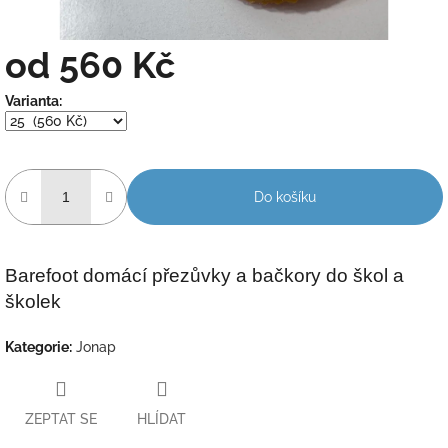
od
560 Kč
Měrná
Varianta:
cena:
Do košíku
Barefoot domácí přezůvky a bačkory do škol a
školek
Kategorie
:
Jonap
ZEPTAT SE
HLÍDAT