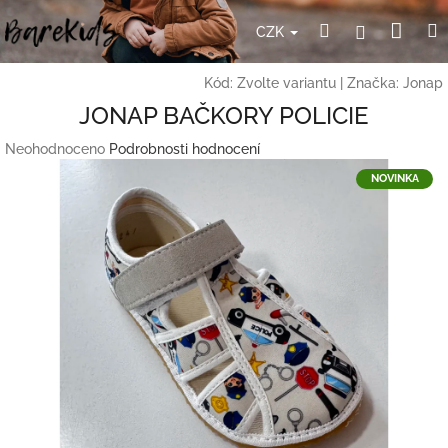
Přejít
Nák
Hledat
Přihlášení
na
CZK
obsah
koší
Kód:
Zvolte variantu
|
Značka:
Jonap
JONAP BAČKORY POLICIE
Průměrné
Neohodnoceno
Podrobnosti hodnocení
hodnocení
NOVINKA
produktu
je
0,0
z
5
hvězdiček.