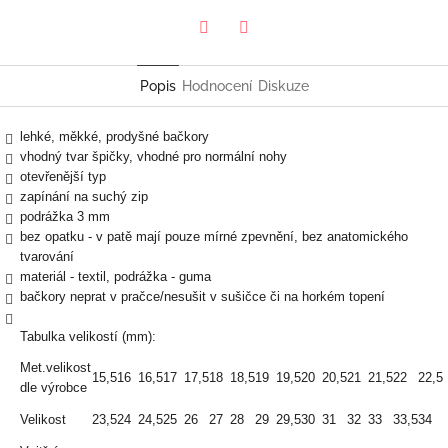
Twitter
Facebook
Popis
Hodnocení
Diskuze
lehké, měkké, prodyšné bačkory
vhodný tvar špičky, vhodné pro normální nohy
otevřenější typ
zapínání na suchý zip
podrážka 3 mm
bez opatku - v patě mají pouze mírné zpevnění, bez anatomického
tvarování
materiál - textil, podrážka - guma
bačkory neprat v pračce/nesušit v sušičce či na horkém topení
Tabulka velikostí (mm):
Met.velikost
15,5
16
16,5
17
17,5
18
18,5
19
19,5
20
20,5
21
21,5
22
22,5
dle výrobce
Velikost
23,5
24
24,5
25
26
27
28
29
29,5
30
31
32
33
33,5
34