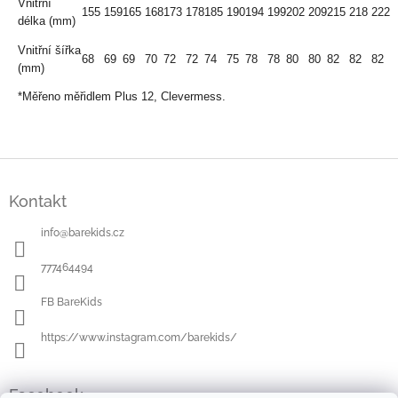
Vnitřní
155
159
165
168
173
178
185
190
194
199
202
209
215
218
222
délka (mm)
Vnitřní šířka
68
69
69
70
72
72
74
75
78
78
80
80
82
82
82
(mm)
*Měřeno měřidlem Plus 12, Clevermess.
Z
á
Kontakt
p
a
info
@
barekids.cz
t
í
777464494
FB BareKids
https://www.instagram.com/barekids/
Facebook