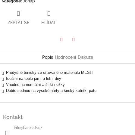
Kategorie
:
Jonap
ZEPTAT SE
HLÍDAT
Twitter
Facebook
Popis
Hodnocení
Diskuze
Prodyšné tenisky ze síťovaného materiálu MESH
Ideální na teplé jarní a letní dny
Vhodné na normální a širší nožky
Dobře sednou na vysoké nárty a široký kotník, patu
Z
á
Kontakt
p
a
info
@
barekids.cz
t