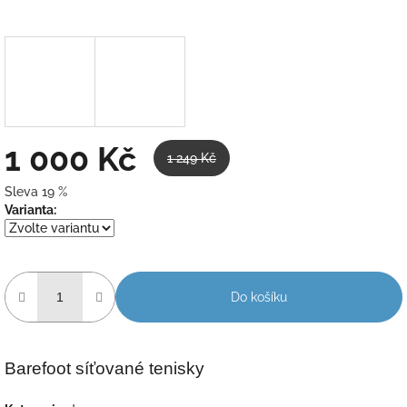
1 000 Kč
1 249 Kč
Sleva 19 %
Měrná
Varianta:
cena:
Do košíku
Barefoot síťované tenisky