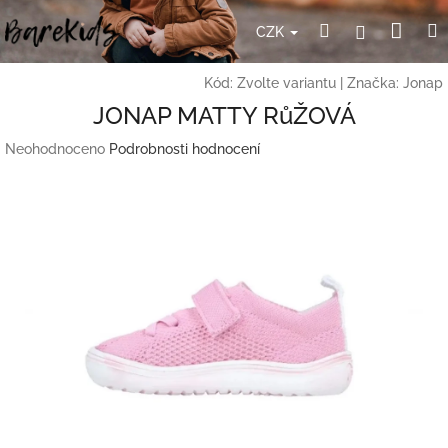
Přejít
Nák
Hledat
Přihlášení
na
CZK
obsah
koší
Kód:
Zvolte variantu
|
Značka:
Jonap
JONAP MATTY RůŽOVÁ
Průměrné
Neohodnoceno
Podrobnosti hodnocení
hodnocení
produktu
je
0,0
z
5
hvězdiček.