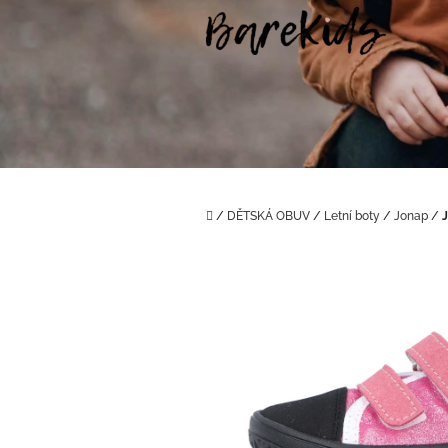
Přejít
na
obsah
Domů
/
DĚTSKÁ OBUV
/
Letní boty
/
Jonap
/