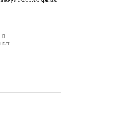
tenisky s okopovou špičkou.
LÍDAT