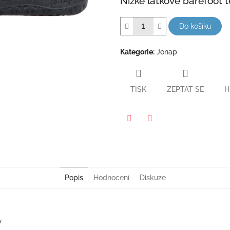
Nízké látkové barefoot 
hvězdiček.
Do košíku
Kategorie
:
Jonap
TISK
ZEPTAT SE
H
Twitter
Facebook
Popis
Hodnocení
Diskuze
y