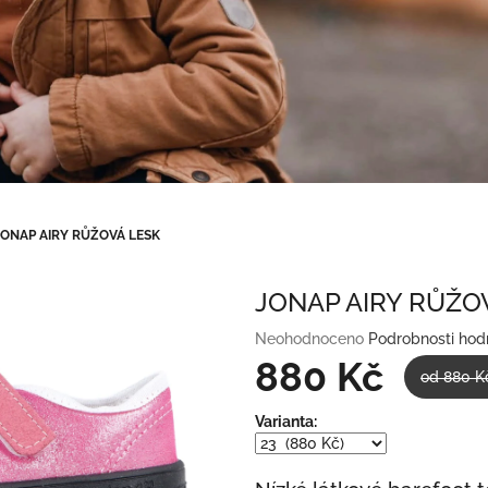
JONAP AIRY RŮŽOVÁ LESK
JONAP AIRY RŮŽO
Průměrné
Neohodnoceno
Podrobnosti hod
hodnocení
880 Kč
od 880 K
produktu
je
Měrná
Varianta:
0,0
cena:
z
5