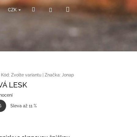
Nákupní
Hledat
Přihlášení
CZK
košík
Kód:
Zvolte variantu
|
Značka:
Jonap
VÁ LESK
nocení
č
Sleva až 11 %