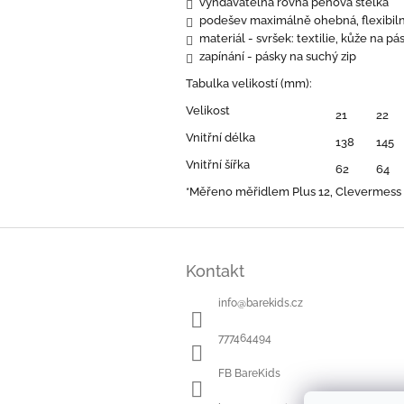
vyndavatelná rovná pěnová stélka
podešev maximálně ohebná, flexibiln
materiál - svršek: textilie, kůže na pá
zapínání - pásky na suchý zip
Tabulka velikostí (mm):
Velikost
21
22
Vnitřní délka
138
145
Vnitřní šířka
62
64
*Měřeno měřidlem Plus 12, Clevermess
Z
á
Kontakt
p
a
info
@
barekids.cz
t
í
777464494
FB BareKids